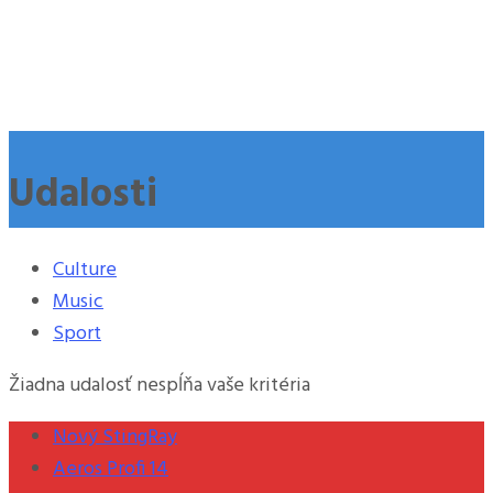
Udalosti
Culture
Music
Sport
Žiadna udalosť nespĺňa vaše kritéria
Nový StingRay
Aeros Profi 14