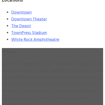
Locations
Downtown
Downtown Theater
The Depot
TownPress Stadium
White Rock Amphitheatre
O mne
Som pilot, Tandemový pilot, Inštruktor a Inšpektor LAA
SR s kvalifikáciou pre MZK. Na MZK lietam od roku 1990.
Od roku 2000 som sa zúčastňoval na súťažiach o majstra
SR, vždy som skončil v prvej desiatke. V rokoch 2005 a
2011 som sa stal majstrom SR. Lietal som na Slovensku, v
Českej republike, Ukrajine, Chorvátsku, Austrálii,
Anglicku a USA.