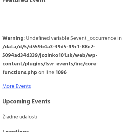
Featured Event
Warning
: Undefined variable $event_occurrence in
/data/d/5/d559b4a3-39d5-49c1-88e2-
5094ad34d339/jozinko101.sk/web/wp-
content/plugins/lsvr-events/inc/core-
functions.php
on line
1096
More Events
Upcoming Events
Žiadne udalosti