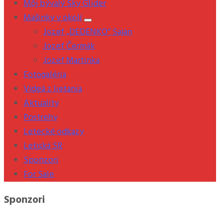
Môj bývalý Sky Glider
Mašinky v okolí
Jozef „DEDENKO“ Sajan
Jozef Čermák
Jozef Martinka
Fotogaléria
Videá z lietania
Aktuality
Postrehy
Letecké odkazy
Letiská SR
Sponzori
For Sale
Sponzori