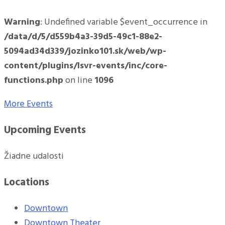
Warning
: Undefined variable $event_occurrence in
/data/d/5/d559b4a3-39d5-49c1-88e2-
5094ad34d339/jozinko101.sk/web/wp-
content/plugins/lsvr-events/inc/core-
functions.php
on line
1096
More Events
Upcoming Events
Žiadne udalosti
Locations
Downtown
Downtown Theater