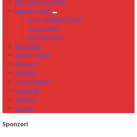
Môj bývalý Sky Glider
Mašinky v okolí
Jozef „DEDENKO“ Sajan
Jozef Čermák
Jozef Martinka
Fotogaléria
Videá z lietania
Aktuality
Postrehy
Letecké odkazy
Letiská SR
Sponzori
For Sale
Sponzori