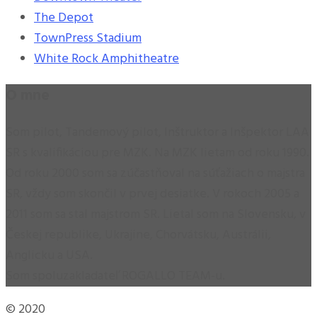
The Depot
TownPress Stadium
White Rock Amphitheatre
O mne
Som pilot, Tandemový pilot, Inštruktor a Inšpektor LAA
SR s kvalifikáciou pre MZK. Na MZK lietam od roku 1990.
Od roku 2000 som sa zúčastňoval na súťažiach o majstra
SR, vždy som skončil v prvej desiatke. V rokoch 2005 a
2011 som sa stal majstrom SR. Lietal som na Slovensku, v
Českej republike, Ukrajine, Chorvátsku, Austrálii,
Anglicku a USA.
Som spoluzakladateľ ROGALLO TEAM-u.
© 2020