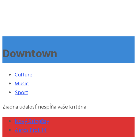
Downtown
Culture
Music
Sport
Žiadna udalosť nespĺňa vaše kritéria
Nový StingRay
Aeros Profi 14