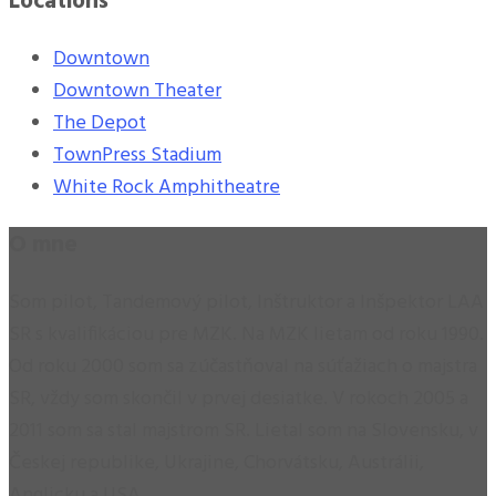
Locations
Downtown
Downtown Theater
The Depot
TownPress Stadium
White Rock Amphitheatre
O mne
Som pilot, Tandemový pilot, Inštruktor a Inšpektor LAA
SR s kvalifikáciou pre MZK. Na MZK lietam od roku 1990.
Od roku 2000 som sa zúčastňoval na súťažiach o majstra
SR, vždy som skončil v prvej desiatke. V rokoch 2005 a
2011 som sa stal majstrom SR. Lietal som na Slovensku, v
Českej republike, Ukrajine, Chorvátsku, Austrálii,
Anglicku a USA.