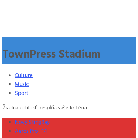
TownPress Stadium
Culture
Music
Sport
Žiadna udalosť nespĺňa vaše kritéria
Nový StingRay
Aeros Profi 14