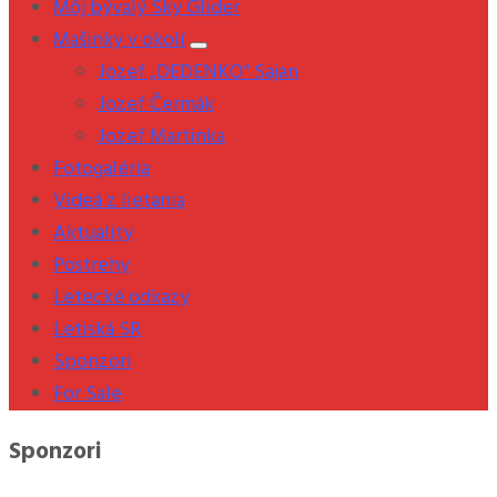
Môj bývalý Sky Glider
Mašinky v okolí
Jozef „DEDENKO“ Sajan
Jozef Čermák
Jozef Martinka
Fotogaléria
Videá z lietania
Aktuality
Postrehy
Letecké odkazy
Letiská SR
Sponzori
For Sale
Sponzori