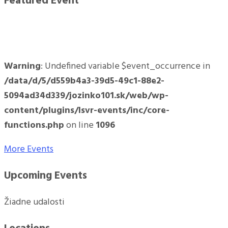
Featured Event
Warning
: Undefined variable $event_occurrence in
/data/d/5/d559b4a3-39d5-49c1-88e2-
5094ad34d339/jozinko101.sk/web/wp-
content/plugins/lsvr-events/inc/core-
functions.php
on line
1096
More Events
Upcoming Events
Žiadne udalosti