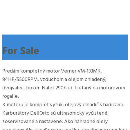
For Sale
Predám kompletný motor Verner VM-133MK,
84HP/5500RPM, vzduchom a olejom chladený,
dvojvalec, boxer. Nálet 290hod. Lietaný na motorovom
rogalle.
K motoru je komplet výfuk, olejový chladič s hadicami.
Karburátory DellOrto sú ultrasonicky vyčistené,
zoservisované a nastavené. Ako náhradné diely