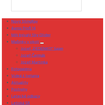
Nový StingRay
Aeros Profi 14
Môj bývalý Sky Glider
Mašinky v okolí
Jozef „DEDENKO“ Sajan
Jozef Čermák
Jozef Martinka
Fotogaléria
Videá z lietania
Aktuality
Postrehy
Letecké odkazy
Letiská SR