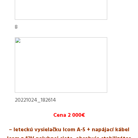
8
20221024_182614
Cena 2 000€
– leteckú vysielačku Icom A-5 + napájací kábel