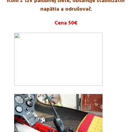
Icom z 12V palubnej siete, obsahuje stabilizátor
napätia a odrušovač.
Cena 50€