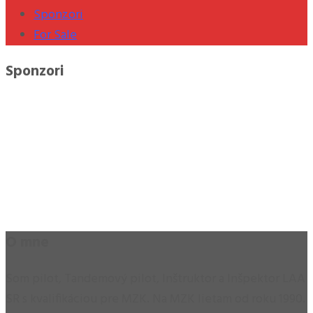
Sponzori
For Sale
Sponzori
O mne
Som pilot, Tandemový pilot, Inštruktor a Inšpektor LAA
SR s kvalifikáciou pre MZK. Na MZK lietam od roku 1990.