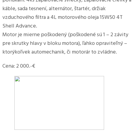
ponúkam: 4ks zapaľovacie sviečky, zapaľovacie cievky a
káble, sada tesnení, alternátor, štartér, držiak
vzduchového filtra a 4L motorového oleja 15W50 4T
Shell Advance.
Motor je mierne poškodený (poškodené sú 1 – 2 závity
pre skrutky hlavy v bloku motora), ľahko opraviteľný –
ktorýkoľvek automechanik, či motorár to zvládne.
Cena: 2 000.-€