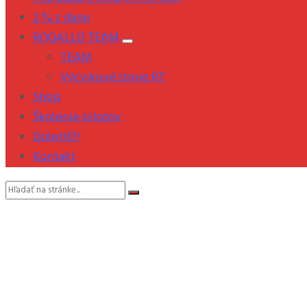
2 % z dane
ROGALLO TEAM
TEAM
Výcvikové stroje RT
Shop
Školenie pilotov
Doletíš?!
Kontakt
Vyhľadávanie: