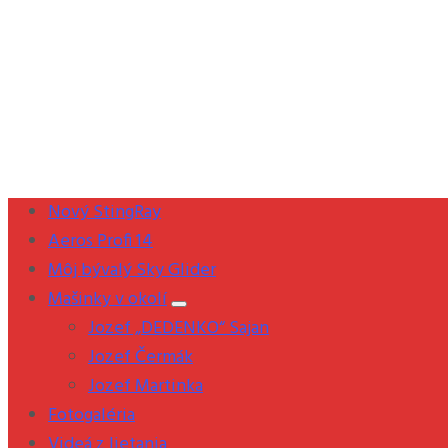
Nový StingRay
Aeros Profi 14
Môj bývalý Sky Glider
Mašinky v okolí
Jozef „DEDENKO“ Sajan
Jozef Čermák
Jozef Martinka
Fotogaléria
Videá z lietania