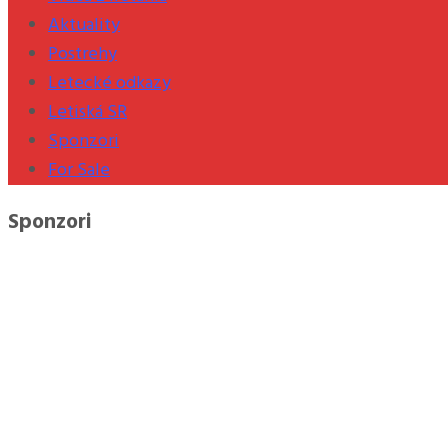
Aktuality
Postrehy
Letecké odkazy
Letiská SR
Sponzori
For Sale
Sponzori