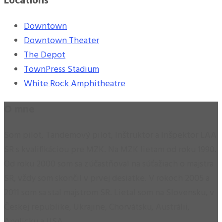
Locations
Downtown
Downtown Theater
The Depot
TownPress Stadium
White Rock Amphitheatre
O mne
Som pilot, Tandemový pilot, Inštruktor a Inšpektor LAA
SR s kvalifikáciou pre MZK. Na MZK lietam od roku 1990.
Od roku 2000 som sa zúčastňoval na súťažiach o majstra
SR, vždy som skončil v prvej desiatke. V rokoch 2005 a
2011 som sa stal majstrom SR. Lietal som na Slovensku, v
Českej republike, Ukrajine, Chorvátsku, Austrálii,
Anglicku a USA.