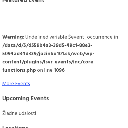
Featured Event
Warning
: Undefined variable $event_occurrence in
/data/d/5/d559b4a3-39d5-49c1-88e2-
5094ad34d339/jozinko101.sk/web/wp-
content/plugins/lsvr-events/inc/core-
functions.php
on line
1096
More Events
Upcoming Events
Žiadne udalosti