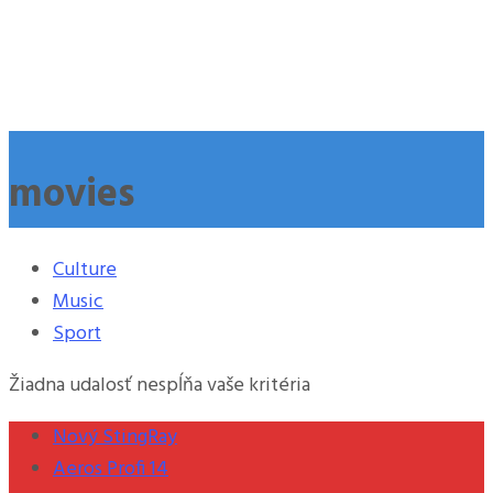
movies
Culture
Music
Sport
Žiadna udalosť nespĺňa vaše kritéria
Nový StingRay
Aeros Profi 14