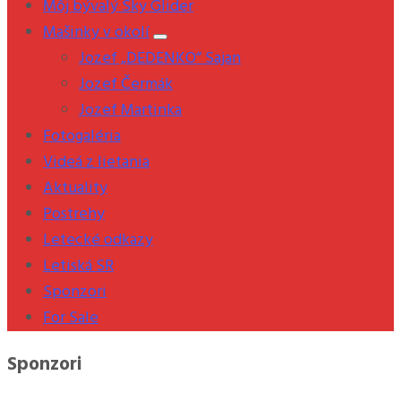
Môj bývalý Sky Glider
Mašinky v okolí
Jozef „DEDENKO“ Sajan
Jozef Čermák
Jozef Martinka
Fotogaléria
Videá z lietania
Aktuality
Postrehy
Letecké odkazy
Letiská SR
Sponzori
For Sale
Sponzori