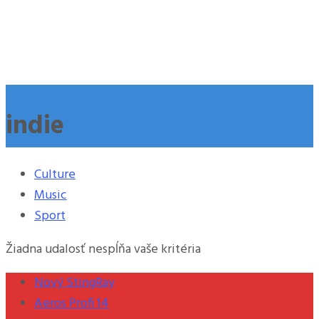
indie
Culture
Music
Sport
Žiadna udalosť nespĺňa vaše kritéria
Nový StingRay
Aeros Profi 14