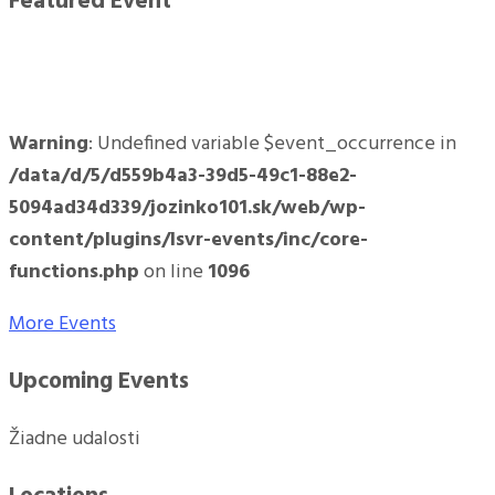
Featured Event
Warning
: Undefined variable $event_occurrence in
/data/d/5/d559b4a3-39d5-49c1-88e2-
5094ad34d339/jozinko101.sk/web/wp-
content/plugins/lsvr-events/inc/core-
functions.php
on line
1096
More Events
Upcoming Events
Žiadne udalosti