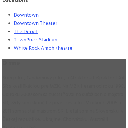
Locations
Downtown
Downtown Theater
The Depot
TownPress Stadium
White Rock Amphitheatre
O mne
Som pilot, Tandemový pilot, Inštruktor a Inšpektor LAA
SR s kvalifikáciou pre MZK. Na MZK lietam od roku 1990.
Od roku 2000 som sa zúčastňoval na súťažiach o majstra
SR, vždy som skončil v prvej desiatke. V rokoch 2005 a
2011 som sa stal majstrom SR. Lietal som na Slovensku, v
Českej republike, Ukrajine, Chorvátsku, Austrálii,
Anglicku a USA.