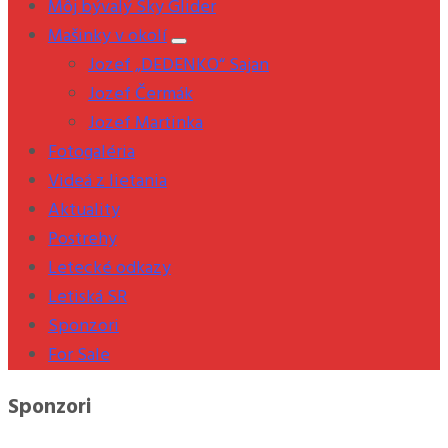
Môj bývalý Sky Glider
Mašinky v okolí
Jozef „DEDENKO“ Sajan
Jozef Čermák
Jozef Martinka
Fotogaléria
Videá z lietania
Aktuality
Postrehy
Letecké odkazy
Letiská SR
Sponzori
For Sale
Sponzori