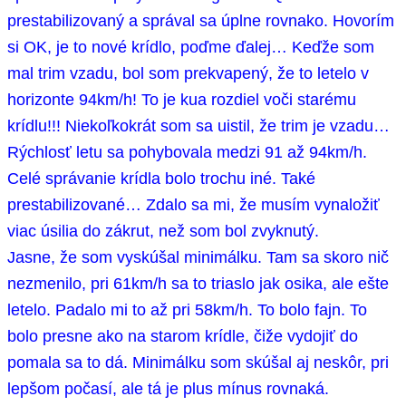
prestabilizovaný a správal sa úplne rovnako. Hovorím
si OK, je to nové krídlo, poďme ďalej… Keďže som
mal trim vzadu, bol som prekvapený, že to letelo v
horizonte 94km/h! To je kua rozdiel voči starému
krídlu!!! Niekoľkokrát som sa uistil, že trim je vzadu…
Rýchlosť letu sa pohybovala medzi 91 až 94km/h.
Celé správanie krídla bolo trochu iné. Také
prestabilizované… Zdalo sa mi, že musím vynaložiť
viac úsilia do zákrut, než som bol zvyknutý.
Jasne, že som vyskúšal minimálku. Tam sa skoro nič
nezmenilo, pri 61km/h sa to triaslo jak osika, ale ešte
letelo. Padalo mi to až pri 58km/h. To bolo fajn. To
bolo presne ako na starom krídle, čiže vydojiť do
pomala sa to dá. Minimálku som skúšal aj neskôr, pri
lepšom počasí, ale tá je plus mínus rovnaká.