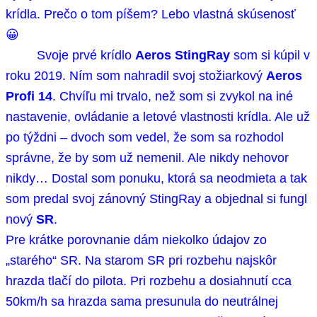
krídla. Prečo o tom píšem? Lebo vlastná skúsenosť
😀
Svoje prvé krídlo
Aeros
StingRay
som si kúpil v
roku 2019. Ním som nahradil svoj stožiarkový
Aeros
Profi 14
. Chvíľu mi trvalo, než som si zvykol na iné
nastavenie, ovládanie a letové vlastnosti krídla. Ale už
po týždni – dvoch som vedel, že som sa rozhodol
správne, že by som už nemenil. Ale nikdy nehovor
nikdy… Dostal som ponuku, ktorá sa neodmieta a tak
som predal svoj zánovný StingRay a objednal si fungl
nový
SR
.
Pre krátke porovnanie dám niekolko údajov zo
„starého“ SR. Na starom SR pri rozbehu najskôr
hrazda tlačí do pilota. Pri rozbehu a dosiahnutí cca
50km/h sa hrazda sama presunula do neutrálnej