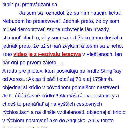
blbín pri predvádzaní sa.
Ja som sa rozhodol, že sa ním naučím lietať.
Nebudem ho prestavovať. Jednak preto, že by som
musel demontovať zadné uchytenie lán hrazdy,
stiahnuť plachtu, aby som sa k držiaku trimu dostal a
jednak preto, že už si naň zvykám a teším sa z neho.
Toto
video je z Festivalu letectva
v Piešťanoch, len
pár dní po prvom zálete….
A rada pre pilotov, ktorí poškulujú po krídle StingRay
od Aerosu: Ak sa ti páči lietať aj 70 a aj 175km/h,
objednaj si krídlo v pôvodnom pomalšom nastavení.
Je to úúúúžasné krídlo!!! Ak máš rád viac stability a
chceš to preháňať aj na vyšších cestovných
rýchlostiach a na dlhšie vzdialenosti, objednaj si krídlo
v rýchlom nastavení ako do Anglicka. Ani v tomto