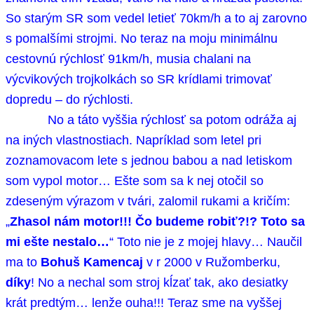
So starým SR som vedel letieť 70km/h a to aj zarovno
s pomalšími strojmi. No teraz na moju minimálnu
cestovnú rýchlosť 91km/h, musia chalani na
výcvikových trojkolkách so SR krídlami trimovať
dopredu – do rýchlosti.
No a táto vyššia rýchlosť sa potom odráža aj
na iných vlastnostiach. Napríklad som letel pri
zoznamovacom lete s jednou babou a nad letiskom
som vypol motor… Ešte som sa k nej otočil so
zdeseným výrazom v tvári, zalomil rukami a kričím:
„
Zhasol nám motor!!! Čo budeme robiť?!? Toto sa
mi ešte nestalo…
“ Toto nie je z mojej hlavy… Naučil
ma to
Bohuš Kamencaj
v r 2000 v Ružomberku,
díky
! No a nechal som stroj kĺzať tak, ako desiatky
krát predtým… lenže ouha!!! Teraz sme na vyššej