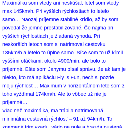
Maximálku som vtedy ani neskúšal, letel som vtedy
max 145km/h. Pri vyšších rýchlostiach to letelo
samo… Naozaj príjemne stabilné krídlo, až by som
povedal že jemne prestabilizované. Čo najmä pri
vyšších rýchlostiach je žiadaná výhoda. Pri
neskorších letoch som si natrimoval cestovku
135km/h a letelo to úplne samo. Síce som to už kŕmil
vyššími otáčkami, okolo 4900/min, ale bolo to
príjemné. Ešte som Janymu písal správu, že ak tam je
niekto, kto má aplikáciu Fly is Fun, nech si pozrie
moju rýchlosť… Maximum v horizontálnom lete som z
toho vyždímal 174km/h. Ale to vôbec už nie je
príjemné…
Viac než maximálka, ma trápila natrimovaná
minimálna cestovná rýchlosť – 91 až 94km/h. To
znamená trim vzadu, vário na nule a hrazda pustená.