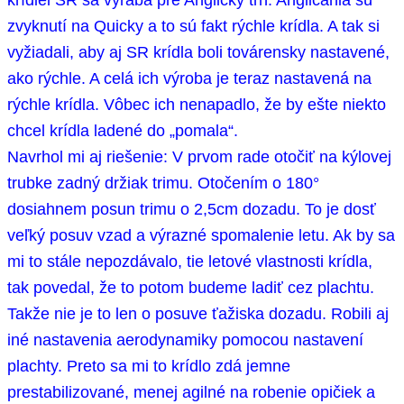
zvyknutí na Quicky a to sú fakt rýchle krídla. A tak si
vyžiadali, aby aj SR krídla boli
továrensky
nastavené,
ako rýchle. A celá ich výroba je teraz nastavená na
rýchle krídla. Vôbec ich nenapadlo, že by ešte niekto
chcel krídla ladené do „pomala“.
Navrhol mi aj riešenie: V prvom rade otočiť na kýlovej
trubke zadný držiak trimu. Otočením o 180°
dosiahnem posun trimu o 2,5cm dozadu. To je dosť
veľký posuv vzad a výrazné spomalenie letu. Ak by sa
mi to stále nepozdávalo, tie letové vlastnosti krídla,
tak povedal, že to potom budeme ladiť cez plachtu.
Takže nie je to len o posuve ťažiska dozadu. Robili aj
iné nastavenia
aerodynamiky
pomocou nastavení
plachty. Preto sa mi to krídlo zdá jemne
prestabilizované, menej agilné na robenie opičiek a