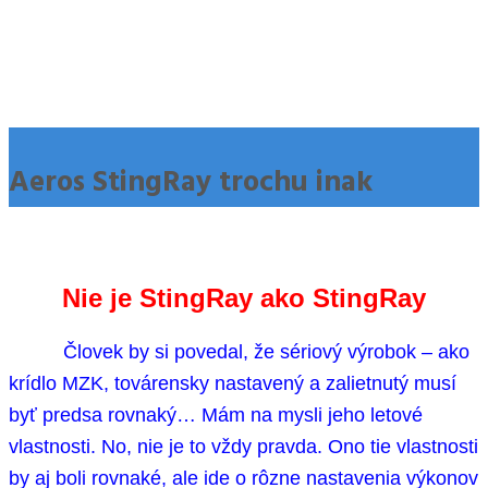
Aeros StingRay trochu inak
Nie je StingRay ako StingRay
Človek by si povedal, že sériový výrobok – ako
krídlo MZK, továrensky nastavený a zalietnutý musí
byť predsa rovnaký… Mám na mysli jeho letové
vlastnosti. No, nie je to vždy pravda. Ono tie vlastnosti
by aj boli rovnaké, ale ide o rôzne nastavenia výkonov