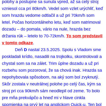
polohy a postupne sa sunula vpred, až sa celý stroj
vzniesol cca pri 80km/h. Vedel som vzlet urýchliť, keď
som hrazdu vedome odtlačil a už pri 70km/h som
letel. Počas horizontálneho letu, keď som natrimoval
dozadu – do pomala, vário na nule, hrazda bez
držania rúk – letelo to 70-72km/h.
To som predstavil
v tomto odkaze
.
Deň
D
nastal 23.5.2025. Spolu s Vladom sme
poskladali krídlo, nasadili na trojkolku, skontrolovali a
chystal som sa na zálet.
Trim úplne dozadu a už pri
rozbehu som pozoroval, že sa chová inak. Hrazda sa
nepohybovala spôsobom, na aký som bol zvyknutý.
Skôr zostala v neutrálnej polohe po celý čas, kým sa
stroj pri cca 90km/h sám neodlepil od zeme. To bolo
pre mňa prekvápčo a hneď mi v hlave cinkla
spomienka na prvý let na anglickom Quick-u. Ten bol