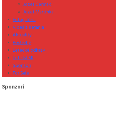
Jozef Čermák
Jozef Martinka
Fotogaléria
Videá z lietania
Aktuality
Postrehy
Letecké odkazy
Letiská SR
Sponzori
For Sale
Sponzori