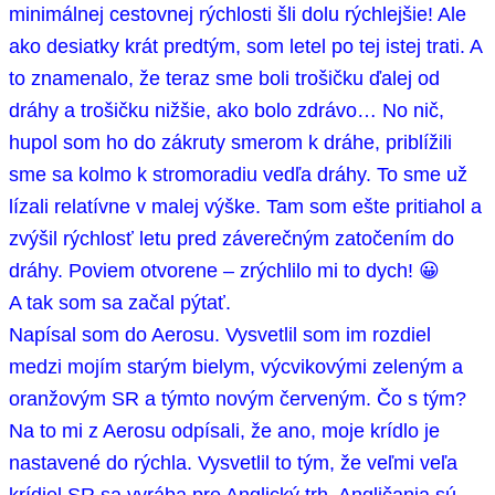
minimálnej cestovnej rýchlosti šli dolu rýchlejšie! Ale
ako desiatky krát predtým, som letel po tej istej trati. A
to znamenalo, že teraz sme boli trošičku ďalej od
dráhy a trošičku nižšie, ako bolo zdrávo… No nič,
hupol som ho do zákruty smerom k dráhe, priblížili
sme sa kolmo k stromoradiu vedľa dráhy. To sme už
lízali relatívne v malej výške. Tam som ešte pritiahol a
zvýšil rýchlosť letu pred záverečným zatočením do
dráhy. Poviem otvorene – zrýchlilo mi to dych! 😀
A tak som sa začal pýtať.
Napísal som do Aerosu. Vysvetlil som im rozdiel
medzi mojím starým bielym, výcvikovými zeleným a
oranžovým SR a týmto novým červeným. Čo s tým?
Na to mi z Aerosu odpísali, že ano, moje krídlo je
nastavené do rýchla. Vysvetlil to tým, že veľmi veľa
krídiel SR sa vyrába pre Anglický trh. Angličania sú