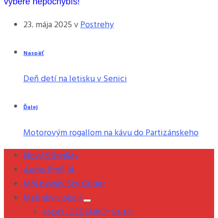
výbere nepochybíš!
23. mája 2025
v
Postrehy
Naspäť
Deň detí na letisku v Senici
Ďalej
Motorovým rogallom na kávu do Partizánskeho
Nový StingRay
Aeros Profi 14
Môj bývalý Sky Glider
Mašinky v okolí
Jozef „DEDENKO“ Sajan