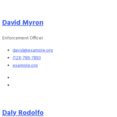
David Myron
Enforcement Officer
david@example.org
(123) 789-7893
example.org
Daly Rodolfo