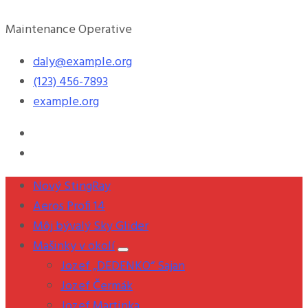
Maintenance Operative
daly@example.org
(123) 456-7893
example.org
Nový StingRay
Aeros Profi 14
Môj bývalý Sky Glider
Mašinky v okolí
Jozef „DEDENKO“ Sajan
Jozef Čermák
Jozef Martinka