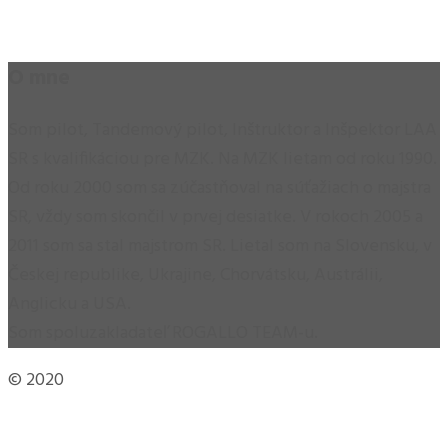
O mne
Som pilot, Tandemový pilot, Inštruktor a Inšpektor LAA
SR s kvalifikáciou pre MZK. Na MZK lietam od roku 1990.
Od roku 2000 som sa zúčastňoval na súťažiach o majstra
SR, vždy som skončil v prvej desiatke. V rokoch 2005 a
2011 som sa stal majstrom SR. Lietal som na Slovensku, v
Českej republike, Ukrajine, Chorvátsku, Austrálii,
Anglicku a USA.
Som spoluzakladateľ ROGALLO TEAM-u.
© 2020