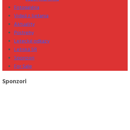
Fotogaléria
Videá z lietania
Aktuality
Postrehy
Letecké odkazy
Letiská SR
Sponzori
For Sale
Sponzori