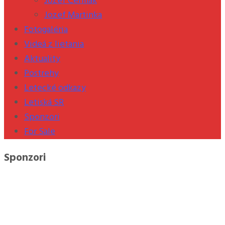
Jozef Čermák
Jozef Martinka
Fotogaléria
Videá z lietania
Aktuality
Postrehy
Letecké odkazy
Letiská SR
Sponzori
For Sale
Sponzori