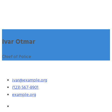
Ivar Otmar
Chief of Police
ivar@example.org
(123) 567-8901
example.org