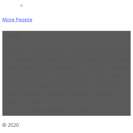
More People
O mne
Som pilot, Tandemový pilot, Inštruktor a Inšpektor LAA
SR s kvalifikáciou pre MZK. Na MZK lietam od roku 1990.
Od roku 2000 som sa zúčastňoval na súťažiach o majstra
SR, vždy som skončil v prvej desiatke. V rokoch 2005 a
2011 som sa stal majstrom SR. Lietal som na Slovensku, v
Českej republike, Ukrajine, Chorvátsku, Austrálii,
Anglicku a USA.
Som spoluzakladateľ ROGALLO TEAM-u.
© 2020