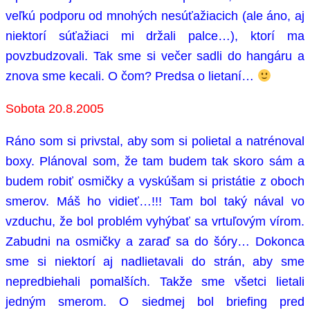
veľkú podporu od mnohých nesúťažiacich (ale áno, aj
niektorí súťažiaci mi držali palce…), ktorí ma
povzbudzovali. Tak sme si večer sadli do hangáru a
znova sme kecali. O čom? Predsa o lietaní…
Sobota 20.8.2005
Ráno som si privstal, aby som si polietal a natrénoval
boxy. Plánoval som, že tam budem tak skoro sám a
budem robiť osmičky a vyskúšam si pristátie z oboch
smerov. Máš ho vidieť…!!! Tam bol taký nával vo
vzduchu, že bol problém vyhýbať sa vrtuľovým vírom.
Zabudni na osmičky a zaraď sa do šóry… Dokonca
sme si niektorí aj nadlietavali do strán, aby sme
nepredbiehali pomalších. Takže sme všetci lietali
jedným smerom. O siedmej bol briefing pred