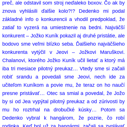
preč, ale odstavil som stroj neďaleko boxov. Čo ak by
znova vyhlásili ďalšie kolo?!? Dedenko mi podal
základné info o konkurencii a vhodil predpoklad, že
zatiaľ to vyzerá na umiestnenie na bedni. Najväčší
konkurent – Jožko Kuník pokazil aj druhé pristátie, ale
bodovo sme veľmi blízko seba. Ďalšieho najväčšieho
konkurenta vytýčil v Jeovi – Jožkovi Maruškovi.
Chalanovi, ktorého Jožko Kuník učil lietať a ktorý má
iba tri mesiace pilotný preukaz… Vtedy sme si začali
robiť srandu a povedali sme Jeovi, nech ide za
učiteľom Kuníkom a povie mu, že teraz on ho naučí
presne pristávať… Otec sa smial a povedal, že Jožo
by si od Jea vypýtal pilotný preukaz a od zúrivosti by
mu ho roztrhal na drobučké kúsky… Potom sa
Dedenko vybral k hangárom, že pozrie, čo robí
rodinka. Keď bol už za hangármi, začali sa zvolávať