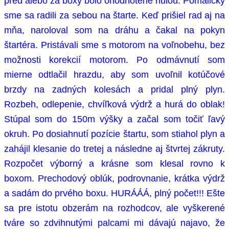
pred alebo za boxy bolo ohodnotené nulou. Pomaličky
sme sa radili za sebou na štarte. Keď prišiel rad aj na
mňa, naroloval som na dráhu a čakal na pokyn
štartéra. Pristávali sme s motorom na voľnobehu, bez
možnosti korekcií motorom. Po odmávnutí som
mierne odtlačil hrazdu, aby som uvoľnil kotúčové
brzdy na zadných kolesách a pridal plný plyn.
Rozbeh, odlepenie, chvíľková výdrž a hurá do oblak!
Stúpal som do 150m výšky a začal som točiť ľavý
okruh. Po dosiahnutí pozície štartu, som stiahol plyn a
zahájil klesanie do tretej a následne aj štvrtej zákruty.
Rozpočet výborný a krásne som klesal rovno k
boxom. Prechodový oblúk, podrovnanie, krátka výdrž
a sadám do prvého boxu. HURÁÁÁ, plný počet!!! Ešte
sa pre istotu obzerám na rozhodcov, ale vyškerené
tváre so zdvihnutými palcami mi dávajú najavo, že