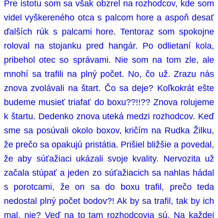
Pre istotu som sa však obzrel na rozhodcov, kde som
videl vyškereného otca s palcom hore a aspoň desať
ďalších rúk s palcami hore. Tentoraz som spokojne
roloval na stojanku pred hangár. Po odlietaní kola,
pribehol otec so správami. Nie som na tom zle, ale
mnohí sa trafili na plný počet. No, čo už. Zrazu nás
znova zvolávali na štart. Čo sa deje? Koľkokrát ešte
budeme musieť triafať do boxu??!!?? Znova rolujeme
k štartu. Dedenko znova uteká medzi rozhodcov. Keď
sme sa posúvali okolo boxov, kričím na Rudka Žilku,
že prečo sa opakujú pristátia. Prišiel bližšie a povedal,
že aby súťažiaci ukázali svoje kvality. Nervozita už
začala stúpať a jeden zo súťažiacich sa nahlas hádal
s porotcami, že on sa do boxu trafil, prečo teda
nedostal plný počet bodov?! Ak by sa trafil, tak by ich
mal, nie? Veď na to tam rozhodcovia sú. Na každej