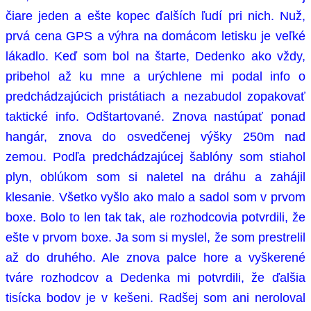
čiare jeden a ešte kopec ďalších ľudí pri nich. Nuž,
prvá cena GPS a výhra na domácom letisku je veľké
lákadlo. Keď som bol na štarte, Dedenko ako vždy,
pribehol až ku mne a urýchlene mi podal info o
predchádzajúcich pristátiach a nezabudol zopakovať
taktické info. Odštartované. Znova nastúpať ponad
hangár, znova do osvedčenej výšky 250m nad
zemou. Podľa predchádzajúcej šablóny som stiahol
plyn, oblúkom som si naletel na dráhu a zahájil
klesanie. Všetko vyšlo ako malo a sadol som v prvom
boxe. Bolo to len tak tak, ale rozhodcovia potvrdili, že
ešte v prvom boxe. Ja som si myslel, že som prestrelil
až do druhého. Ale znova palce hore a vyškerené
tváre rozhodcov a Dedenka mi potvrdili, že ďalšia
tisícka bodov je v kešeni. Radšej som ani neroloval