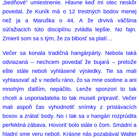
„bedňové“ umiestnenie. Hlavne keď mi otec neskôr
povedal, že Kuník má o 12 trestných bodov menej
než ja a Maruška o 44. A že drvivá väčšina
súťažiacich túto disciplínu zvládla lepšie. No fajn.
Zmieril som sa s tým, že za blbosť sa platí…
Večer sa konala tradičná hangárpárty. Nebola taká
odviazaná – nechcem povedať že bujará – pretože
ešte stále neboli vyhlásené výsledky. Tie sa mali
vyhlasovať až v nedeľu ráno, čo sa mne osobne a ani
mnohým ďalším, nepáčilo. Lenže sponzori to tak
chceli a usporiadatelia to tak museli pripraviť. Večer
mali aspoň čas vyhodnotiť snímky z pristávacích
boxov a zrátať body. No i tak sa v hangári rozprúdila
perfektná zábava. Hovoriť bolo stále o čom. Smädní a
hladní sme veru neboli. Krásne nás pozabával Walter