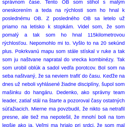
správnom čase. Tento OB som stihol s malým
oneskorením a teda na rýchlosti som ho hnal k
poslednému OB. Z posledného OB sa letelo už
priamo na letisko k stopkám. Videl som, že som
pomalý a tak som ho hnal 115kilometrovou
rýchlosťou. Nepomohlo mi to. Vyšlo to na 20 sekúnd
plus. Pokrkvanú mapu som stále stískal v ruke a tak
som ju
naštvane napratal do vrecka kombinézy. Tak
som urobil oblúk a sadol vedľa porotcov. Bol som na
seba naštvaný, že sa neviem trafiť do času. Keďže na
dnes už neboli vyhlásené žiadne disciplíny, šupol som
mašinku do hangáru. Dedenko, ako správny team
leader, zatiaľ stál na štarte a pozoroval časy ostatných
súťažiacich. Mierne ma povzbudil, že nikto sa netrafil
presne, ale tiež ma nepotešil, že mnohí boli na tom
lepšie ako ja. Veľmi ma hrialo pri srdci, že som mal