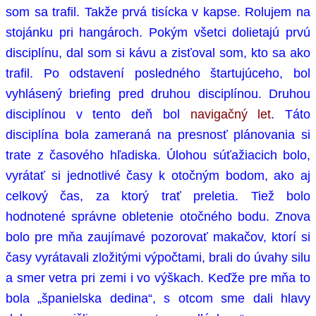
som sa trafil. Takže prvá tisícka v kapse. Rolujem na
stojánku pri hangároch. Pokým všetci dolietajú prvú
disciplínu, dal som si kávu a zisťoval som, kto sa ako
trafil. Po odstavení posledného štartujúceho, bol
vyhlásený briefing pred druhou disciplínou. Druhou
disciplínou v tento deň bol
navigačný let
. Táto
disciplína bola zameraná na presnosť plánovania si
trate z časového hľadiska. Úlohou súťažiacich bolo,
vyrátať si jednotlivé časy k otočným bodom, ako aj
celkový čas, za ktorý trať preletia. Tiež bolo
hodnotené správne obletenie otočného bodu. Znova
bolo pre mňa zaujímavé pozorovať makačov, ktorí si
časy vyrátavali zložitými výpočtami, brali do úvahy silu
a smer vetra pri zemi i vo výškach. Keďže pre mňa to
bola „španielska dedina“, s otcom sme dali hlavy