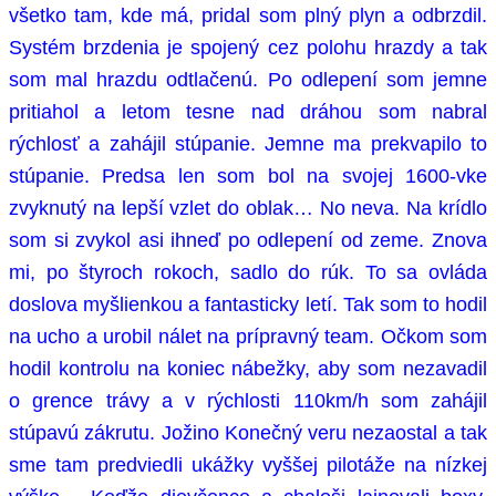
všetko tam, kde má, pridal som plný plyn a odbrzdil.
Systém brzdenia je spojený cez polohu hrazdy a tak
som mal hrazdu odtlačenú. Po odlepení som jemne
pritiahol a letom tesne nad dráhou som nabral
rýchlosť a zahájil stúpanie. Jemne ma prekvapilo to
stúpanie. Predsa len som bol na svojej 1600-vke
zvyknutý na lepší vzlet do oblak… No neva. Na krídlo
som si zvykol asi ihneď po odlepení od zeme. Znova
mi, po štyroch rokoch, sadlo do rúk. To sa ovláda
doslova myšlienkou a fantasticky letí. Tak som to hodil
na ucho a urobil nálet na prípravný team. Očkom som
hodil kontrolu na koniec nábežky, aby som nezavadil
o grence trávy a v rýchlosti 110km/h som zahájil
stúpavú zákrutu. Jožino Konečný veru nezaostal a tak
sme tam predviedli ukážky vyššej pilotáže na nízkej