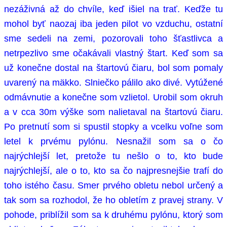
nezáživná až do chvíle, keď išiel na trať. Keďže tu
mohol byť naozaj iba jeden pilot vo vzduchu, ostatní
sme sedeli na zemi, pozorovali toho šťastlivca a
netrpezlivo sme očakávali vlastný štart. Keď som sa
už konečne dostal na štartovú čiaru, bol som pomaly
uvarený na mäkko. Slniečko pálilo ako divé. Vytúžené
odmávnutie a konečne som vzlietol. Urobil som okruh
a v cca 30m výške som nalietaval na štartovú čiaru.
Po pretnutí som si spustil stopky a vcelku voľne som
letel k prvému pylónu. Nesnažil som sa o čo
najrýchlejší let, pretože tu nešlo o to, kto bude
najrýchlejší, ale o to, kto sa čo najpresnejšie trafí do
toho istého času. Smer prvého obletu nebol určený a
tak som sa rozhodol, že ho obletím z pravej strany. V
pohode, priblížil som sa k druhému pylónu, ktorý som