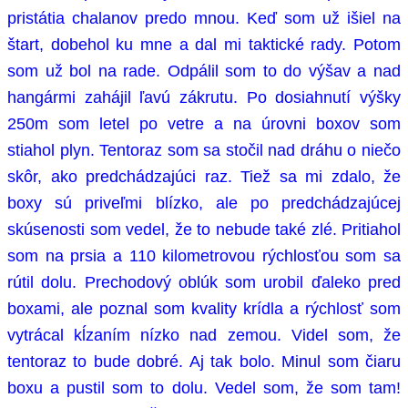
pristátia chalanov predo mnou. Keď som už išiel na
štart, dobehol ku mne a dal mi taktické rady. Potom
som už bol na rade. Odpálil som to do výšav a nad
hangármi zahájil ľavú zákrutu. Po dosiahnutí výšky
250m som letel po vetre a na úrovni boxov som
stiahol plyn. Tentoraz som sa stočil nad dráhu o niečo
skôr, ako predchádzajúci raz. Tiež sa mi zdalo, že
boxy sú priveľmi blízko, ale po predchádzajúcej
skúsenosti som vedel, že to nebude také zlé. Pritiahol
som na prsia a 110 kilometrovou rýchlosťou som sa
rútil dolu. Prechodový oblúk som urobil ďaleko pred
boxami, ale poznal som kvality krídla a rýchlosť som
vytrácal kĺzaním nízko nad zemou. Videl som, že
tentoraz to bude dobré. Aj tak bolo. Minul som čiaru
boxu a pustil som to dolu. Vedel som, že som tam!