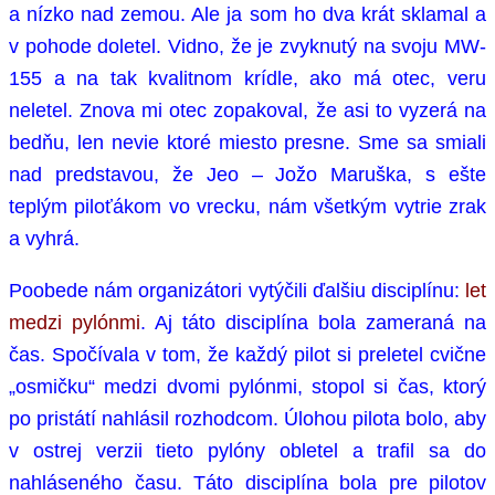
a nízko nad zemou. Ale ja som ho dva krát sklamal a
v pohode doletel. Vidno, že je zvyknutý na svoju MW-
155 a na tak kvalitnom krídle, ako má otec, veru
neletel. Znova mi otec zopakoval, že asi to vyzerá na
bedňu, len nevie ktoré miesto presne. Sme sa smiali
nad predstavou, že Jeo – Jožo Maruška, s ešte
teplým piloťákom vo vrecku, nám všetkým vytrie zrak
a vyhrá.
Poobede nám organizátori vytýčili ďalšiu disciplínu:
let
medzi pylónmi
. Aj táto disciplína bola zameraná na
čas. Spočívala v tom, že každý pilot si preletel cvične
„osmičku“ medzi dvomi pylónmi, stopol si čas, ktorý
po pristátí nahlásil rozhodcom. Úlohou pilota bolo, aby
v ostrej verzii tieto pylóny obletel a trafil sa do
nahláseného času. Táto disciplína bola pre pilotov