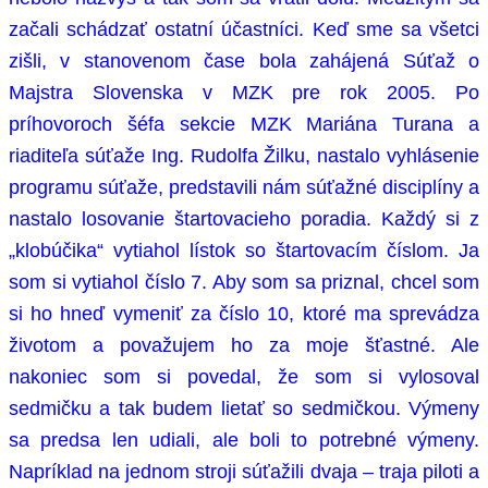
začali schádzať ostatní účastníci. Keď sme sa všetci
zišli, v stanovenom čase bola zahájená Súťaž o
Majstra Slovenska v MZK pre rok 2005. Po
príhovoroch šéfa sekcie MZK Mariána Turana a
riaditeľa súťaže Ing. Rudolfa Žilku, nastalo vyhlásenie
programu súťaže, predstavili nám súťažné disciplíny a
nastalo losovanie štartovacieho poradia. Každý si z
„klobúčika“ vytiahol lístok so štartovacím číslom. Ja
som si vytiahol číslo 7. Aby som sa priznal, chcel som
si ho hneď vymeniť za číslo 10, ktoré ma sprevádza
životom a považujem ho za moje šťastné. Ale
nakoniec som si povedal, že som si vylosoval
sedmičku a tak budem lietať so sedmičkou. Výmeny
sa predsa len udiali, ale boli to potrebné výmeny.
Napríklad na jednom stroji súťažili dvaja – traja piloti a