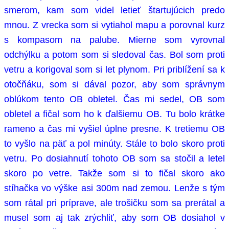
smerom, kam som videl letieť štartujúcich predo
mnou. Z vrecka som si vytiahol mapu a porovnal kurz
s kompasom na palube. Mierne som vyrovnal
odchýlku a potom som si sledoval čas. Bol som proti
vetru a korigoval som si let plynom. Pri priblížení sa k
otočňáku, som si dával pozor, aby som správnym
oblúkom tento OB obletel. Čas mi sedel, OB som
obletel a fičal som ho k ďalšiemu OB. Tu bolo krátke
rameno a čas mi vyšiel úplne presne. K tretiemu OB
to vyšlo na päť a pol minúty. Stále to bolo skoro proti
vetru. Po dosiahnutí tohoto OB som sa stočil a letel
skoro po vetre. Takže som si to fičal skoro ako
stíhačka vo výške asi 300m nad zemou. Lenže s tým
som rátal pri príprave, ale trošičku som sa prerátal a
musel som aj tak zrýchliť, aby som OB dosiahol v