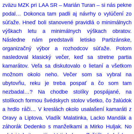
zväzu MZK pri LAA SR – Marián Turan – si nás pekne
podal… Dokonca tam padli aj návrhy o vylúčení zo
súťaže. Hneď boli stanovené pravidlá o minimálnych
výškach letu a minimálnych výškach obratov.
Následne nám predstavili letisko Partizánske,
organizačný výbor a rozhodcov súťaže. Potom
nasledoval klasický večer, keď sa stretne partia
kamarátov. Veľa sa diskutovalo o lietaní a všetkom
možnom okolo neho. Večer som sa vybral na
ubytovňu, reku je treba pospať a čo som tam
nezbadal…? Na chodbe stolíky pospájané, na
stolíkoch formou švédskych stolov všetko, čo žalúdok
a hrdlo ráči… V kreslách okolo usalašení kamaráti z
Oravy a Liptova. Vladík Malatinka, Lacko Mandák a
záhorák Dedenko s manželkami a Mirko Huljak. No