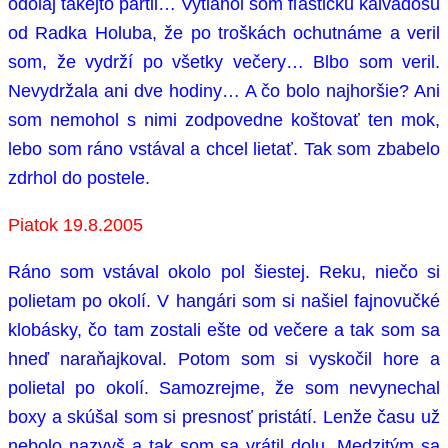
odolaj takejto partii… Vytiahol som fľaštičku kalvádosu
od Radka Holuba, že po troškách ochutnáme a veril
som, že vydrží po všetky večery… Blbo som veril.
Nevydržala ani dve hodiny… A čo bolo najhoršie? Ani
som nemohol s nimi zodpovedne koštovať ten mok,
lebo som ráno vstával a chcel lietať. Tak som zbabelo
zdrhol do postele.
Piatok 19.8.2005
Ráno som vstával okolo pol šiestej. Reku, niečo si
polietam po okolí. V hangári som si našiel fajnovučké
klobásky, čo tam zostali ešte od večere a tak som sa
hneď naraňajkoval. Potom som si vyskočil hore a
polietal po okolí. Samozrejme, že som nevynechal
boxy a skúšal som si presnosť pristátí. Lenže času už
nebolo nazvyš a tak som sa vrátil dolu. Medzitým sa