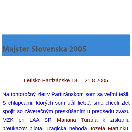
Majster Slovenska 2005
Letisko Partizánske 18. – 21.8.2005
Na tohtoročný zlet v Partizánskom som sa veľmi tešil.
S chlapcami, ktorých som učil lietať, sme chceli zlet
spojiť so záverečným preskúšaním u predsedu zväzu
MZK pri LAA SR
Mariána Turana
k získaniu
preukazov pilota. Tragická nehoda
Jozefa Martinku
,