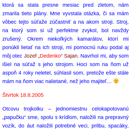
ktorá sa stala presne mesiac pred zletom, nám
zmarila tieto plány. Mne vyvstala otázka, či sa mám
vôbec tejto súťaže zúčastniť a na akom stroji. Stroj,
na ktorý som si už perfektne zvykol, bol navždy
zrušený. Okrem niekoľkých kamarátov, ktorí mi
ponúkli lietať na ich stroji, mi pomocnú ruku podal aj
môj otec
Jozef „
Dedenko
“ Sajan
. Navrhol mi, aby som
išiel na súťaž s jeho strojom. Hoci som na ňom už
aspoň 4 roky neletel, súhlasil som, pretože ešte stále
mám na ňom viac nalietané, než jeho majiteľ…
Štvrtok 18.8.2005
Otcovu trojkolku – jednomiestnu celokapotovanú
„papučku“ sme, spolu s krídlom, naložili na prepravný
vozík, do áut naložili potrebné veci, prilbu, spacáky,