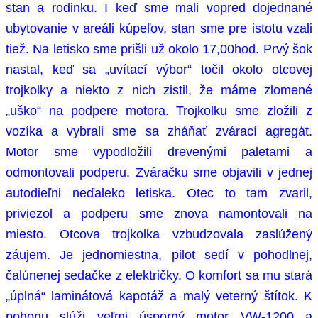
stan a rodinku. I keď sme mali vopred dojednané
ubytovanie v areáli kúpeľov, stan sme pre istotu vzali
tiež. Na letisko sme prišli už okolo 17,00hod. Prvý šok
nastal, keď sa „uvítací výbor“ točil okolo otcovej
trojkolky a niekto z nich zistil, že máme zlomené
„uško“ na podpere motora. Trojkolku sme zložili z
vozíka a vybrali sme sa zháňať zvárací agregát.
Motor sme vypodložili drevenými paletami a
odmontovali podperu. Zváračku sme objavili v jednej
autodieľni neďaleko letiska. Otec to tam zvaril,
priviezol a podperu sme znova namontovali na
miesto. Otcova trojkolka vzbudzovala zaslúžený
záujem. Je jednomiestna, pilot sedí v pohodlnej,
čalúnenej sedačke z električky. O komfort sa mu stará
„úplná“ laminátová kapotáž a malý veterný štítok. K
pohonu slúži veľmi úsporný motor VW-1200 a