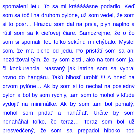
spomalení letu. To sa mi krááááásne podarilo. Keď
som sa točil na druhom pylóne, už som vedel, že som
si to posr… Hrazdu som dal na prsia, plyn naplno a
rútil som sa k cieľovej čiare. Samozrejme, že o čo
som si spomalil let, toľko sekúnd mi chýbalo. Myslel
som, že ma picne od jedu. Po pristátí som sa ani
nezdržoval tým, že by som zistil, ako na tom som ja,
či konkurencia. Nasraný jak latrína som sa vybral
rovno do hangáru. Takú blbosť urobiť !!! A hneď na
prvom pylóne… Ak by som si to nechal na posledný
pylón a bol by som rýchly, tam som to mohol v kľude
vydojiť na minimálke. Ak by som tam bol pomalý,
mohol som pridať a naháňať. Určite by som
nenaháňal toľko, čo teraz… Teraz som bol už
presvedčený, že som sa prepadol hlboko pod