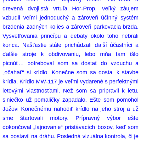
drevená dvojlistá vrtuľa Hor-Prop. Veľký záujem
vzbudil veľmi jednoduchý a zároveň účinný systém
brzdenia zadných kolies a zároveň parkovacia brzda.
Vysvetľovania princípu a debaty okolo toho nebrali
konca. Našťastie stále prichádzali ďalší účastníci a
ďalšie stroje k obdivovaniu, lebo mňa tam išlo
picnúť… potreboval som sa dostať do vzduchu a
„očahať“ si krídlo. Konečne som sa dostal k stavbe
krídla. Krídlo MW-117 je veľmi vydarené s perfektnými
letovými vlastnosťami. Než som sa pripravil k letu,
slniečko už pomaličky zapadalo. Ešte som pomohol
Jožovi Konečnému nahodiť krídlo na jeho stroj a už
sme štartovali motory. Prípravný výbor ešte
dokončoval „lajnovanie“ pristávacích boxov, keď som
sa postavil na dráhu. Posledná vizuálna kontrola, či je