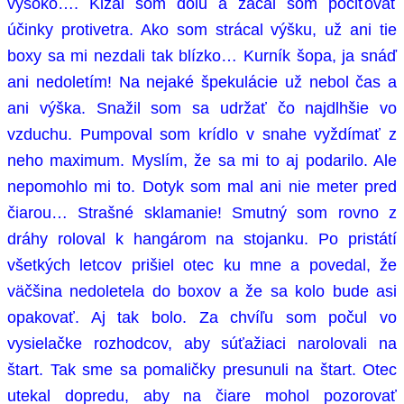
vysoko…. Kĺzal som dolu a začal som pociťovať
účinky protivetra. Ako som strácal výšku, už ani tie
boxy sa mi nezdali tak blízko… Kurník šopa, ja snáď
ani nedoletím! Na nejaké špekulácie už nebol čas a
ani výška. Snažil som sa udržať čo najdlhšie vo
vzduchu. Pumpoval som krídlo v snahe vyždímať z
neho maximum. Myslím, že sa mi to aj podarilo. Ale
nepomohlo mi to. Dotyk som mal ani nie meter pred
čiarou… Strašné sklamanie! Smutný som rovno z
dráhy roloval k hangárom na stojanku. Po pristátí
všetkých letcov prišiel otec ku mne a povedal, že
väčšina nedoletela do boxov a že sa kolo bude asi
opakovať. Aj tak bolo. Za chvíľu som počul vo
vysielačke rozhodcov, aby súťažiaci narolovali na
štart. Tak sme sa pomaličky presunuli na štart. Otec
utekal dopredu, aby na čiare mohol pozorovať