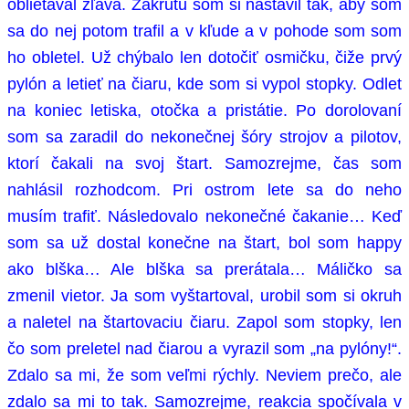
oblietaval zľava. Zákrutu som si nastavil tak, aby som
sa do nej potom trafil a v kľude a v pohode som som
ho obletel. Už chýbalo len dotočiť osmičku, čiže prvý
pylón a letieť na čiaru, kde som si vypol stopky. Odlet
na koniec letiska, otočka a pristátie. Po dorolovaní
som sa zaradil do nekonečnej šóry strojov a pilotov,
ktorí čakali na svoj štart. Samozrejme, čas som
nahlásil rozhodcom. Pri ostrom lete sa do neho
musím trafiť. Následovalo nekonečné čakanie… Keď
som sa už dostal konečne na štart, bol som happy
ako blška… Ale blška sa prerátala… Máličko sa
zmenil vietor. Ja som vyštartoval, urobil som si okruh
a naletel na štartovaciu čiaru. Zapol som stopky, len
čo som preletel nad čiarou a vyrazil som „na pylóny!“.
Zdalo sa mi, že som veľmi rýchly. Neviem prečo, ale
zdalo sa mi to tak. Samozrejme, reakcia spočívala v