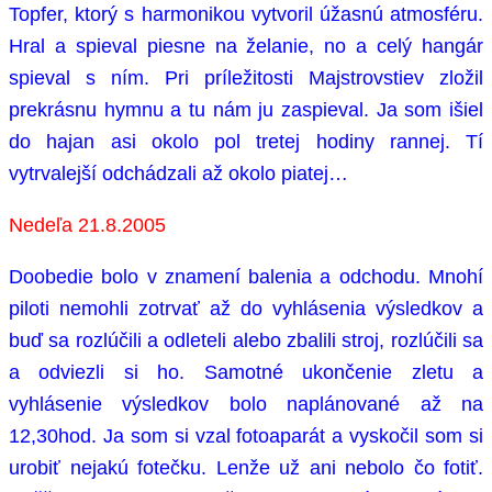
Topfer, ktorý s harmonikou vytvoril úžasnú atmosféru.
Hral a spieval piesne na želanie, no a celý hangár
spieval s ním. Pri príležitosti Majstrovstiev zložil
prekrásnu hymnu a tu nám ju zaspieval. Ja som išiel
do hajan asi okolo pol tretej hodiny rannej. Tí
vytrvalejší odchádzali až okolo piatej…
Nedeľa 21.8.2005
Doobedie bolo v znamení balenia a odchodu. Mnohí
piloti nemohli zotrvať až do vyhlásenia výsledkov a
buď sa rozlúčili a odleteli alebo zbalili stroj, rozlúčili sa
a odviezli si ho. Samotné ukončenie zletu a
vyhlásenie výsledkov bolo naplánované až na
12,30hod. Ja som si vzal fotoaparát a vyskočil som si
urobiť nejakú fotečku. Lenže už ani nebolo čo fotiť.