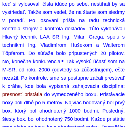
keď si vylosovali čísla idúce po sebe, nestíhali by sa
vystriedať. Takže som vedel, že na štarte som siedmy
v poradí. Po losovaní prišla na radu technická
kontrola strojov a kontrola dokladov. Túto vykonávali
Hlavný technik LAA SR Ing. Milan
Grega
, spolu s
technikmi Ing. Vladimírom
Hušekom
a
Walterom
Töpferom
. Do súťaže bolo pripustených 20 pilotov.
No, konečne konkurencia!!! Tak vysokú účasť som na
M-SR, od roku 2000 (odvtedy sa zúčastňujem), ešte
nezažil. Po kontrole, sme sa postupne začali presúvať
k dráhe, kde bola vypísaná zahajovacia disciplína:
presnosť pristátia
do vymedzeného boxu. Pristávacie
boxy boli dlhé po 5 metrov. Najviac bodovaný bol prvý
box, ktorý bol ohodnotený 1000 bodmi. Posledný,
šiesty box, bol ohodnotený 750 bodmi. Každé pristátie