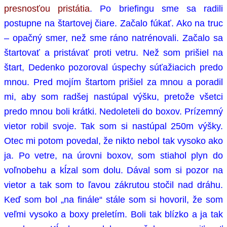
presnosťou pristátia
. Po briefingu sme sa radili
postupne na štartovej čiare. Začalo fúkať. Ako na truc
– opačný smer, než sme ráno natrénovali. Začalo sa
štartovať a pristávať proti vetru. Než som prišiel na
štart, Dedenko pozoroval úspechy súťažiacich predo
mnou. Pred mojím štartom prišiel za mnou a poradil
mi, aby som radšej nastúpal výšku, pretože všetci
predo mnou boli krátki. Nedoleteli do boxov. Prízemný
vietor robil svoje. Tak som si nastúpal 250m výšky.
Otec mi potom povedal, že nikto nebol tak vysoko ako
ja. Po vetre, na úrovni boxov, som stiahol plyn do
voľnobehu a kĺzal som dolu. Dával som si pozor na
vietor a tak som to ľavou zákrutou stočil nad dráhu.
Keď som bol „na finále“ stále som si hovoril, že som
veľmi vysoko a boxy preletím. Boli tak blízko a ja tak