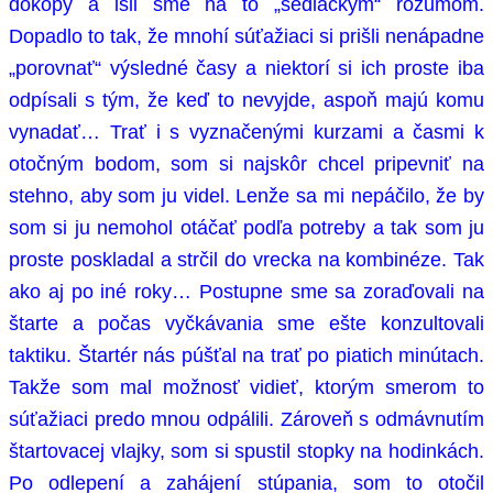
dokopy a išli sme na to „sedláckym“ rozumom.
Dopadlo to tak, že mnohí súťažiaci si prišli nenápadne
„porovnať“ výsledné časy a niektorí si ich proste iba
odpísali s tým, že keď to nevyjde, aspoň majú komu
vynadať… Trať i s vyznačenými kurzami a časmi k
otočným bodom, som si najskôr chcel pripevniť na
stehno, aby som ju videl. Lenže sa mi nepáčilo, že by
som si ju nemohol otáčať podľa potreby a tak som ju
proste poskladal a strčil do vrecka na kombinéze. Tak
ako aj po iné roky… Postupne sme sa zoraďovali na
štarte a počas vyčkávania sme ešte konzultovali
taktiku. Štartér nás púšťal na trať po piatich minútach.
Takže som mal možnosť vidieť, ktorým smerom to
súťažiaci predo mnou odpálili. Zároveň s odmávnutím
štartovacej vlajky, som si spustil stopky na hodinkách.
Po odlepení a zahájení stúpania, som to otočil