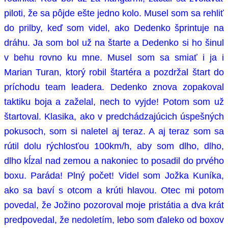
piloti, že sa pôjde ešte jedno kolo. Musel som sa rehliť
do prilby, keď som videl, ako Dedenko šprintuje na
dráhu. Ja som bol už na štarte a Dedenko si ho šinul
v behu rovno ku mne. Musel som sa smiať i ja i
Marian Turan, ktorý robil štartéra a pozdržal štart do
príchodu team leadera. Dedenko znova zopakoval
taktiku boja a zaželal, nech to vyjde! Potom som už
štartoval. Klasika, ako v predchádzajúcich úspešných
pokusoch, som si naletel aj teraz. A aj teraz som sa
rútil dolu rýchlosťou 100km/h, aby som dlho, dlho,
dlho kĺzal nad zemou a nakoniec to posadil do prvého
boxu. Paráda! Plný počet! Videl som Jožka Kuníka,
ako sa baví s otcom a krúti hlavou. Otec mi potom
povedal, že Jožino pozoroval moje pristátia a dva krát
predpovedal, že nedoletím, lebo som ďaleko od boxov