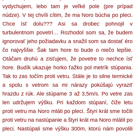
vydychujem, lebo tam je veľké pole (pre prípad
núdze). V tej chvíli cítim, že ma Noro búcha po pleci.
Chce ísť dolu??? Asi sa drobec pohnojil v
turbulentnom povetrí… Rozhodol som sa, že budem
ignorovať jeho požiadavku a snažil som sa dostať éro
čo najvyššie. Šak tam hore to bude o niečo lepšie.
Otáčam druhú a zisťujem, že povetre to nechce ísť
hore. Budík ukazuje horko ťažko pol metrík stúpania.
Tak to zas točím proti vetru. Stále je to silne termické
a spolu s vetrom sa mi nárazy pokúšajú vyraziť
hrazdu z rúk. Ale stúpame 3 až 3,5m/s. Po vetre zas
len udržujem výšku. Pri každom stúpaní, čiže letu
proti vetru ma Noro mláti po pleci. Štyri krát sme točili
proti vetru na nastúpanie a štyri krát ma Noro mlátil po
pleci. Nastúpali sme výšku 300m, ktorú nám povolili