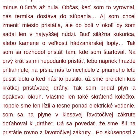
mínus 0,5m/s až nula. Občas, keď som to vyrovnal,
nás termika dostáva do stúpania… Aj som chcel
zmeniť miesto pristátia, ale do polí v okolí by som
sadal len v najvyššej núdzi. Buď silážna kukurica,
alebo kamene o veľkosti hádzanárskej lopty… Tak
som sa rozhodol pristáť tam, kde som štartoval. Na
prvý krát sa mi nepodarilo pristáť, lebo napriek hrazde
pritiahnutej na prsia, nás to nechcelo z priameho letu
pustiť dolu a keď nás to pustilo, už sme preleteli kus
krátkej pristávacej dráhy. Tak som pridal plyn a
opakoval okruh. Vlastne len také skrátené kolečko.
Topole sme len lízli a tesne ponad elektrické vedenie,
som sa na plyne v klesavej ľavotočivej zákrute
doťahoval k „dráhe“. Dá sa povedať, že sme išli na
pristátie rovno z ľavotočivej zákruty. Po skúsenosti z