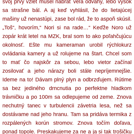
svoj prvý vzlet musel nabrať veľa odvahy, lebo výšok
sa strašne bál. A aj keď vyhlásil, že do lietajúcej
mašiny už nenastúpi, zase bol rád, že to aspoň skúsil.
„Toš“, hovorím,“ Nori si na rade…“ Keďže Noro už
zopár krát letel na MZK, bral som to ako poľahčujúcu
okolnosť. Ešte mu kameraman urobil rýchlokurz
ovládania kamery a už rolujeme na štart. Chcel som
to mať čo najskôr za sebou, lebo vietor začínal
zosilovať a jeho nárazy boli stále nepríjemnejšie.
Ideme na to! Dávam plný plyn a odbrzďujem. Rútime
sa bez jediného drncnutia po perfektne hladkom
trávničku a po 100m sa odlepujeme od zeme. Znova
nechutný tanec v turbulencii závetria lesa, než sa
dostávame nad jeho hranu. Tam sa pridáva termika z
rozpálených korún stromov. Znova točím doľava,
ponad topole. Preskakujeme za ne a ja si tak trošičku