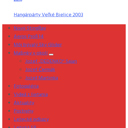
Ďalej
Hangárpárty Veľké Bielice 2003
Nový StingRay
Aeros Profi 14
Môj bývalý Sky Glider
Mašinky v okolí
Jozef „DEDENKO“ Sajan
Jozef Čermák
Jozef Martinka
Fotogaléria
Videá z lietania
Aktuality
Postrehy
Letecké odkazy
Letiská SR