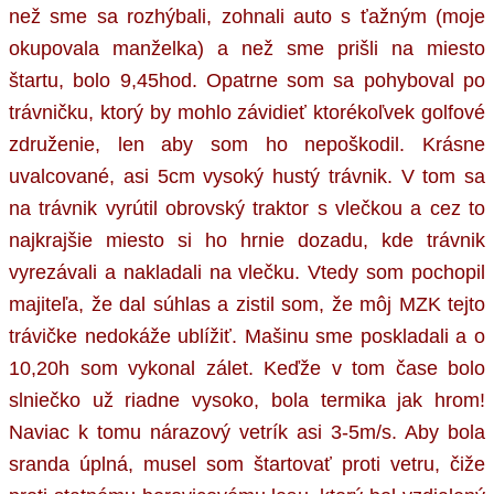
než sme sa rozhýbali, zohnali auto s ťažným (moje
okupovala manželka) a než sme prišli na miesto
štartu, bolo 9,45hod. Opatrne som sa pohyboval po
trávničku, ktorý by mohlo závidieť ktorékoľvek golfové
združenie, len aby som ho nepoškodil. Krásne
uvalcované, asi 5cm vysoký hustý trávnik. V tom sa
na trávnik vyrútil obrovský traktor s vlečkou a cez to
najkrajšie miesto si ho hrnie dozadu, kde trávnik
vyrezávali a nakladali na vlečku. Vtedy som pochopil
majiteľa, že dal súhlas a zistil som, že môj MZK tejto
trávičke nedokáže ublížiť. Mašinu sme poskladali a o
10,20h som vykonal zálet. Keďže v tom čase bolo
slniečko už riadne vysoko, bola termika jak hrom!
Naviac k tomu nárazový vetrík asi 3-5m/s. Aby bola
sranda úplná, musel som štartovať proti vetru, čiže