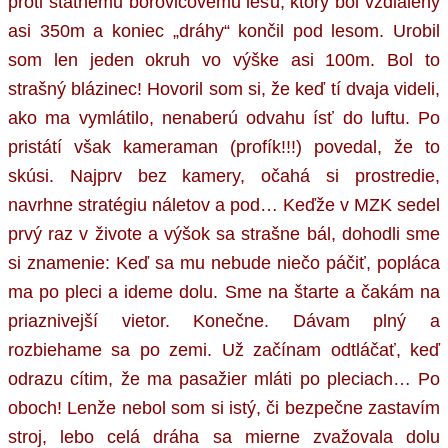
proti statnému borovicovému lesu, ktorý bol vzdialený
asi 350m a koniec „dráhy“ končil pod lesom. Urobil
som len jeden okruh vo výške asi 100m. Bol to
strašný blázinec! Hovoril som si, že keď tí dvaja videli,
ako ma vymlátilo, nenaberú odvahu ísť do luftu. Po
pristátí však kameraman (profík!!!) povedal, že to
skúsi. Najprv bez kamery, očahá si prostredie,
navrhne stratégiu náletov a pod… Keďže v MZK sedel
prvý raz v živote a výšok sa strašne bál, dohodli sme
si znamenie: Keď sa mu nebude niečo páčiť, popláca
ma po pleci a ideme dolu. Sme na štarte a čakám na
priaznivejší vietor. Konečne. Dávam plný a
rozbiehame sa po zemi. Už začínam odtláčať, keď
odrazu cítim, že ma pasažier mláti po pleciach… Po
oboch! Lenže nebol som si istý, či bezpečne zastavím
stroj, lebo celá dráha sa mierne zvažovala dolu