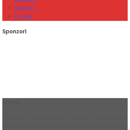
Sponzori
For Sale
Sponzori
O mne
Som pilot, Tandemový pilot, Inštruktor a Inšpektor LAA
SR s kvalifikáciou pre MZK. Na MZK lietam od roku 1990.