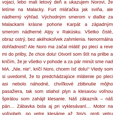
vojaci, lebo mali letový deň a ukazujem Norovi, že
letíme na Malacky. Furt mláťačka jak sviňa, ale
nádherný výhľad. Východným smerom v diaľke za
Malackami krásne pohorie Karpát a západným
smerom nádherné Alpy v Rakúsku. Všetko čisté,
obraz ostrý, bez akéhokoľvek zahmlenia. Nenormálna
dohľadnosť! Ale Noro ma začal mlátiť po pleci a reve
mi do prilby, že chce dolu! Otvoril som štít na prilbe a
kričím, že je všetko v pohode a za pár minút sme nad
MA. „Nie, nie“, kričí Noro, chcem ísť dolu!“ Vtedy som
si uvedomil, že to predchádzajúce mlátenie po pleci
asi nebolo náhodné, chvíľkové zblbnutie môjho
pasažiera, tak som stiahol plyn a klesavou voľnou
špirálou som zahájil klesanie. Náš zákazník – náš
pán… Zábavka bola aj pri vyklesávaní… Motor na
voľnobeh, po vetre klesáme až 3m/s, proti vetru