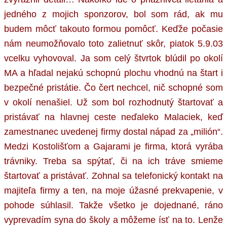
jedného z mojich sponzorov, bol som rád, ak mu
budem môcť takouto formou pomôcť. Keďže počasie
nám neumožňovalo toto zalietnuť skôr, piatok 5.9.03
vcelku vyhovoval. Ja som celý štvrtok blúdil po okolí
MA a hľadal nejakú schopnú plochu vhodnú na štart i
bezpečné pristátie. Čo čert nechcel, nič schopné som
v okolí nenašiel. Už som bol rozhodnutý štartovať a
pristávať na hlavnej ceste neďaleko Malaciek, keď
zamestnanec uvedenej firmy dostal nápad za „milión“.
Medzi Kostolišťom a Gajarami je firma, ktorá vyrába
trávniky. Treba sa spýtať, či na ich tráve smieme
štartovať a pristávať. Zohnal sa telefonický kontakt na
majiteľa firmy a ten, na moje úžasné prekvapenie, v
pohode súhlasil. Takže všetko je dojednané, ráno
vyprevadím syna do školy a môžeme ísť na to. Lenže