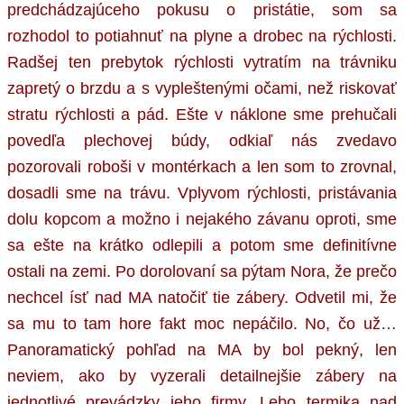
predchádzajúceho pokusu o pristátie, som sa
rozhodol to potiahnuť na plyne a drobec na rýchlosti.
Radšej ten prebytok rýchlosti vytratím na trávniku
zapretý o brzdu a s vypleštenými očami, než riskovať
stratu rýchlosti a pád. Ešte v náklone sme prehučali
povedľa plechovej búdy, odkiaľ nás zvedavo
pozorovali roboši v montérkach a len som to zrovnal,
dosadli sme na trávu. Vplyvom rýchlosti, pristávania
dolu kopcom a možno i nejakého závanu oproti, sme
sa ešte na krátko odlepili a potom sme definitívne
ostali na zemi. Po dorolovaní sa pýtam Nora, že prečo
nechcel ísť nad MA natočiť tie zábery. Odvetil mi, že
sa mu to tam hore fakt moc nepáčilo. No, čo už…
Panoramatický pohľad na MA by bol pekný, len
neviem, ako by vyzerali detailnejšie zábery na
jednotlivé prevádzky jeho firmy. Lebo termika nad