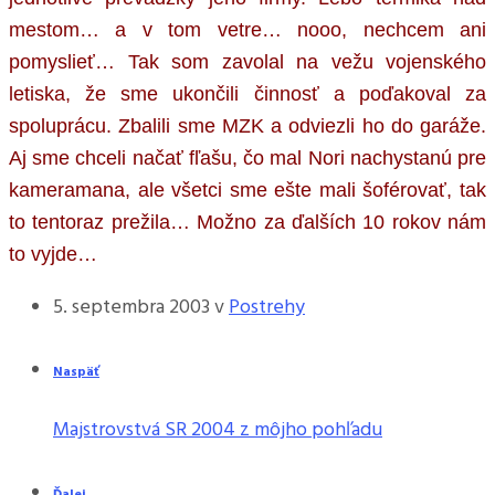
mestom… a v tom vetre… nooo, nechcem ani
pomyslieť… Tak som zavolal na vežu vojenského
letiska, že sme ukončili činnosť a poďakoval za
spoluprácu. Zbalili sme MZK a odviezli ho do garáže.
Aj sme chceli načať fľašu, čo mal Nori nachystanú pre
kameramana, ale všetci sme ešte mali šoférovať, tak
to tentoraz prežila… Možno za ďalších 10 rokov nám
to vyjde…
5. septembra 2003
v
Postrehy
Naspäť
Majstrovstvá SR 2004 z môjho pohľadu