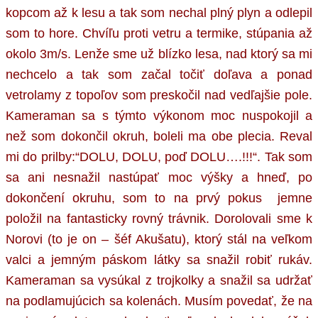
kopcom až k lesu a tak som nechal plný plyn a odlepil
som to hore. Chvíľu proti vetru a termike, stúpania až
okolo 3m/s. Lenže sme už blízko lesa, nad ktorý sa mi
nechcelo a tak som začal točiť doľava a ponad
vetrolamy z topoľov som preskočil nad vedľajšie pole.
Kameraman sa s týmto výkonom moc nuspokojil a
než som dokončil okruh, boleli ma obe plecia. Reval
mi do prilby:“DOLU, DOLU, poď DOLU….!!!“. Tak som
sa ani nesnažil nastúpať moc výšky a hneď, po
dokončení okruhu, som to na prvý pokus jemne
položil na fantasticky rovný trávnik. Dorolovali sme k
Norovi (to je on – šéf Akušatu), ktorý stál na veľkom
valci a jemným páskom látky sa snažil robiť rukáv.
Kameraman sa vysúkal z trojkolky a snažil sa udržať
na podlamujúcich sa kolenách. Musím povedať, že na