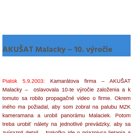
AKUŠAT Malacky – 10. výročie
Piatok 5.9.2003:
Kamarátova firma – AKUŠAT
Malacky – oslavovala 10-te výročie založenia a k
tomuto sa robilo propagačné video o firme. Okrem
iného ma požiadal, aby som zobral na palubu MZK
kameramana a urobil panorámu Malaciek. Potom
treba urobiť nálety na jednotlivé prevádzky, aby sa
zvýraznil detail… Nakoľko ide o priaznivca lietania a