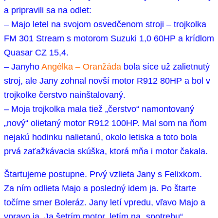
a pripravili sa na odlet:
– Majo letel na svojom osvedčenom stroji – trojkolka
FM 301 Stream s motorom Suzuki 1,0 60HP a krídlom
Quasar CZ 15,4.
– Janyho
Angélka – Oranžáda
bola síce už zalietnutý
stroj, ale Jany zohnal novší motor R912 80HP a bol v
trojkolke čerstvo nainštalovaný.
– Moja trojkolka mala tiež „čerstvo“ namontovaný
„nový“ olietaný motor R912 100HP. Mal som na ňom
nejakú hodinku nalietanú, okolo letiska a toto bola
prvá zaťažkávacia skúška, ktorá mňa i motor čakala.
Štartujeme postupne. Prvý vzlieta Jany s Felixkom.
Za ním odlieta Majo a posledný idem ja. Po štarte
točíme smer Boleráz. Jany letí vpredu, vľavo Majo a
vpravo ja. Ja šetrím motor, letím na „spotrebu“,