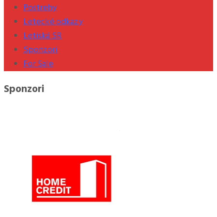
Postrehy
Letecké odkazy
Letiská SR
Sponzori
For Sale
Sponzori