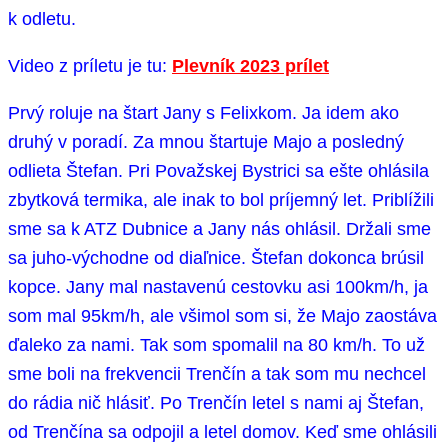
k odletu.
Video z príletu je tu:
Plevník 2023 prílet
Prvý roluje na štart Jany s Felixkom. Ja idem ako
druhý v poradí. Za mnou štartuje Majo a posledný
odlieta Štefan. Pri Považskej Bystrici sa ešte ohlásila
zbytková termika, ale inak to bol príjemný let. Priblížili
sme sa k ATZ Dubnice a Jany nás ohlásil. Držali sme
sa juho-východne od diaľnice. Štefan dokonca brúsil
kopce. Jany mal nastavenú cestovku asi 100km/h, ja
som mal 95km/h, ale všimol som si, že Majo zaostáva
ďaleko za nami. Tak som spomalil na 80 km/h. To už
sme boli na frekvencii Trenčín a tak som mu nechcel
do rádia nič hlásiť. Po Trenčín letel s nami aj Štefan,
od Trenčína sa odpojil a letel domov. Keď sme ohlásili