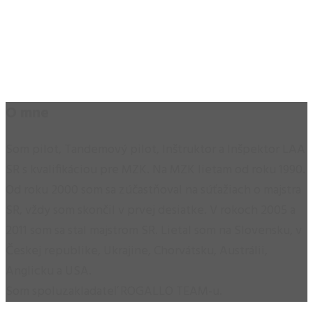
O mne
Som pilot, Tandemový pilot, Inštruktor a Inšpektor LAA
SR s kvalifikáciou pre MZK. Na MZK lietam od roku 1990.
Od roku 2000 som sa zúčastňoval na súťažiach o majstra
SR, vždy som skončil v prvej desiatke. V rokoch 2005 a
2011 som sa stal majstrom SR. Lietal som na Slovensku, v
Českej republike, Ukrajine, Chorvátsku, Austrálii,
Anglicku a USA.
Som spoluzakladateľ ROGALLO TEAM-u.