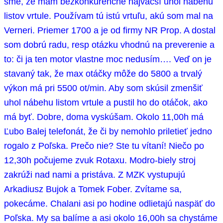
sme, že mám bezkonkurenčne najväčší uhol nábehu
listov vrtule. Používam tú istú vrtuľu, akú som mal na
Verneri. Priemer 1700 a je od firmy NR Prop. A dostal
som dobrú radu, resp otázku vhodnú na preverenie a
to: či ja ten motor vlastne moc nedusím…. Veď on je
stavaný tak, že max otáčky môže do 5800 a trvalý
výkon má pri 5500 ot/min. Aby som skúsil zmenšiť
uhol nábehu listom vrtule a pustil ho do otáčok, ako
má byť. Dobre, doma vyskúšam.
Okolo 11,00h má
Ľubo Balej telefonát, že či by nemohlo priletieť jedno
rogalo z Poľska. Prečo nie? Ste tu vítaní! Niečo po
12,30h počujeme zvuk Rotaxu. Modro-biely stroj
zakrúži nad nami a pristáva. Z MZK vystupujú
Arkadiusz Bujok a Tomek Fober. Zvítame sa,
pokecáme. Chalani asi po hodine odlietajú naspäť do
Poľska. My sa balíme a asi okolo 16,00h sa chystáme