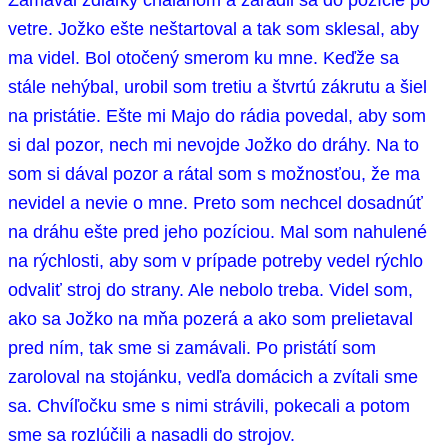
vetre. Jožko ešte neštartoval a tak som sklesal, aby
ma videl. Bol otočený smerom ku mne. Keďže sa
stále nehýbal, urobil som tretiu a štvrtú zákrutu a šiel
na pristátie. Ešte mi Majo do rádia povedal, aby som
si dal pozor, nech mi nevojde Jožko do dráhy. Na to
som si dával pozor a rátal som s možnosťou, že ma
nevidel a nevie o mne. Preto som nechcel dosadnúť
na dráhu ešte pred jeho pozíciou. Mal som nahulené
na rýchlosti, aby som v prípade potreby vedel rýchlo
odvaliť stroj do strany. Ale nebolo treba. Videl som,
ako sa Jožko na mňa pozerá a ako som prelietaval
pred ním, tak sme si zamávali. Po pristátí som
zaroloval na stojánku, vedľa domácich a zvítali sme
sa. Chvíľočku sme s nimi strávili, pokecali a potom
sme sa rozlúčili a nasadli do strojov.