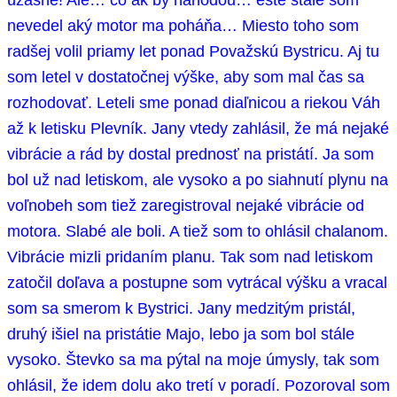
nevedel aký motor ma poháňa… Miesto toho som
radšej volil priamy let ponad Považskú Bystricu. Aj tu
som letel v dostatočnej výške, aby som mal čas sa
rozhodovať. Leteli sme ponad diaľnicou a riekou Váh
až k letisku Plevník. Jany vtedy zahlásil, že má nejaké
vibrácie a rád by dostal prednosť na pristátí. Ja som
bol už nad letiskom, ale vysoko a po siahnutí plynu na
voľnobeh som tiež zaregistroval nejaké vibrácie od
motora. Slabé ale boli. A tiež som to ohlásil chalanom.
Vibrácie mizli pridaním planu. Tak som nad letiskom
zatočil doľava a postupne som vytrácal výšku a vracal
som sa smerom k Bystrici. Jany medzitým pristál,
druhý išiel na pristátie Majo, lebo ja som bol stále
vysoko. Števko sa ma pýtal na moje úmysly, tak som
ohlásil, že idem dolu ako tretí v poradí. Pozoroval som