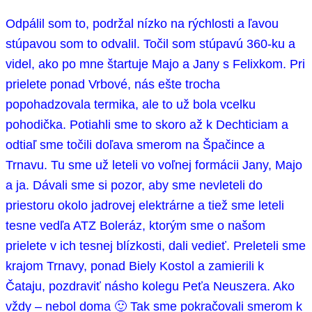
Odpálil som to, podržal nízko na rýchlosti a ľavou
stúpavou som to odvalil. Točil som stúpavú 360-ku a
videl, ako po mne štartuje Majo a Jany s Felixkom. Pri
prielete ponad Vrbové, nás ešte trocha
popohadzovala termika, ale to už bola vcelku
pohodička. Potiahli sme to skoro až k Dechticiam a
odtiaľ sme točili doľava smerom na Špačince a
Trnavu. Tu sme už leteli vo voľnej formácii Jany, Majo
a ja. Dávali sme si pozor, aby sme nevleteli do
priestoru okolo jadrovej elektrárne a tiež sme leteli
tesne vedľa ATZ Boleráz, ktorým sme o našom
prielete v ich tesnej blízkosti, dali vedieť. Preleteli sme
krajom Trnavy, ponad Biely Kostol a zamierili k
Čataju, pozdraviť násho kolegu Peťa Neuszera. Ako
vždy – nebol doma 🙂 Tak sme pokračovali smerom k