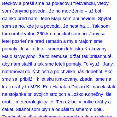
Beckov a prešli sme na pokecovú frekvenciu, vtedy
som Janymu povedal, že ho moc ženie – už bol
ďaleko pred nami, lebo Maja som ani nevidel. Spýtal
som sa ho, kde je a povedal, že nestíha…. Tak som
tam urobil voľnú 360-ku a počkal som ho. Jany sa
letel pozrieť na hrad Tematín a my s Majom sme
pomaly klesali a leteli smerom k letisku Krakovany.
Majo si vydýchol, že to nemusel držať tak pritiahnuté,
aby nám stačil a tak sme leteli pomaly. To využil Jany,
natrimoval do rýchlosti a po chvílke nás dobehol. Ako
sme sa priblížili k letisku Krakovany, zbadali sme na
kraji dráhy tri MZK. Edo Hanák a Dušan Klimáček stáli
na stojanke pri svojich strojoch a Jožko Konečný išiel
urobiť meteorologický let. Ten už bol v polke dráhy a
čakal. Stiahol som plyn a odpálil to smerom dolu.
Zamával zdiaľky chalanom a zaradil sa do pozície po