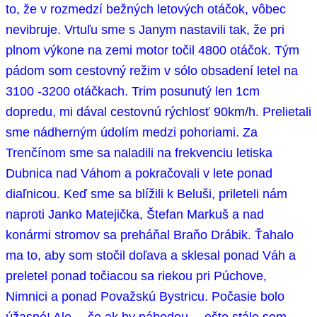
to, že v rozmedzí bežných letových otáčok, vôbec
nevibruje. Vrtuľu sme s Janym nastavili tak, že pri
plnom výkone na zemi motor točil 4800 otáčok. Tým
pádom som cestovný režim v sólo obsadení letel na
3100 -3200 otáčkach. Trim posunutý len 1cm
dopredu, mi dával cestovnú rýchlosť 90km/h. Prelietali
sme nádherným údolím medzi pohoriami. Za
Trenčínom sme sa naladili na frekvenciu letiska
Dubnica nad Váhom a pokračovali v lete ponad
diaľnicou. Keď sme sa blížili k Beluši, prileteli nám
naproti Janko Matejička, Štefan Markuš a nad
konármi stromov sa preháňal Braňo Drábik. Ťahalo
ma to, aby som stočil doľava a sklesal ponad Váh a
preletel ponad točiacou sa riekou pri Púchove,
Nimnici a ponad Považskú Bystricu. Počasie bolo
úžasné! Ale… čo ak by náhodou… ešte stále som