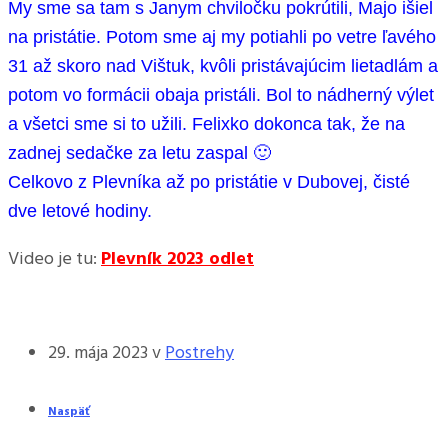
My sme sa tam s Janym chviločku pokrútili, Majo išiel
na pristátie. Potom sme aj my potiahli po vetre ľavého
31 až skoro nad Vištuk, kvôli pristávajúcim lietadlám a
potom vo formácii obaja pristáli. Bol to nádherný výlet
a všetci sme si to užili. Felixko dokonca tak, že na
zadnej sedačke za letu zaspal 🙂
Celkovo z Plevníka až po pristátie v Dubovej, čisté
dve letové hodiny.
Video je tu:
Plevník 2023 odlet
29. mája 2023
v
Postrehy
Naspäť