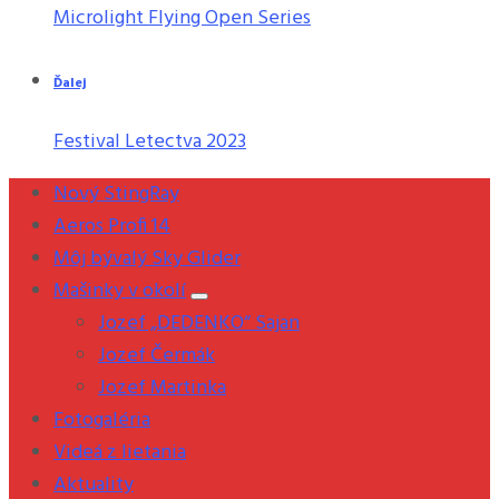
Microlight Flying Open Series
Ďalej
Festival Letectva 2023
Nový StingRay
Aeros Profi 14
Môj bývalý Sky Glider
Mašinky v okolí
Jozef „DEDENKO“ Sajan
Jozef Čermák
Jozef Martinka
Fotogaléria
Videá z lietania
Aktuality