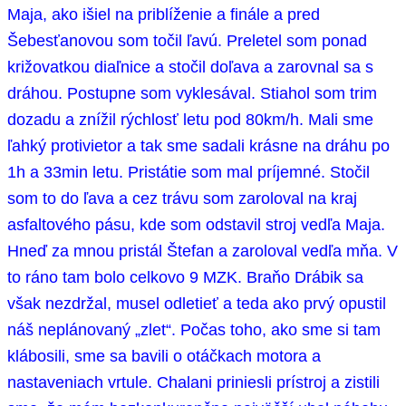
Maja, ako išiel na priblíženie a finále a pred
Šebesťanovou som točil ľavú. Preletel som ponad
križovatkou diaľnice a stočil doľava a zarovnal sa s
dráhou. Postupne som vyklesával. Stiahol som trim
dozadu a znížil rýchlosť letu pod 80km/h. Mali sme
ľahký protivietor a tak sme sadali krásne na dráhu po
1h a 33min letu. Pristátie som mal príjemné. Stočil
som to do ľava a cez trávu som zaroloval na kraj
asfaltového pásu, kde som odstavil stroj vedľa Maja.
Hneď za mnou pristál Štefan a zaroloval vedľa mňa. V
to ráno tam bolo celkovo 9 MZK. Braňo Drábik sa
však nezdržal, musel odletieť a teda ako prvý opustil
náš neplánovaný „zlet“.
Počas toho, ako sme si tam
klábosili, sme sa bavili o otáčkach motora a
nastaveniach vrtule. Chalani priniesli prístroj a zistili