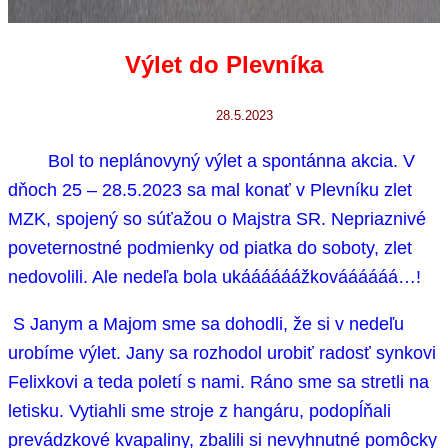
Výlet do Plevníka
28.5.2023
Bol to neplánovyný výlet a spontánna akcia. V
dňoch 25 – 28.5.2023 sa mal konať v Plevníku zlet
MZK, spojený so súťažou o Majstra SR. Nepriaznivé
poveternostné podmienky od piatka do soboty, zlet
nedovolili. Ale nedeľa bola ukáááááážkováááááá…!
S Janym a Majom sme sa dohodli, že si v nedeľu
urobíme výlet. Jany sa rozhodol urobiť radosť synkovi
Felixkovi a teda poletí s nami. Ráno sme sa stretli na
letisku. Vytiahli sme stroje z hangáru, podopĺňali
prevádzkové kvapaliny, zbalili si nevyhnutné pomôcky