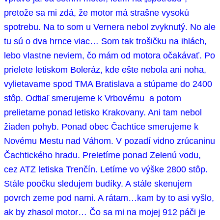
pretože sa mi zdá, že motor má strašne vysokú
spotrebu. Na to som u Vernera nebol zvyknutý. No ale
tu sú o dva hrnce viac… Som tak trošičku na ihlách,
lebo vlastne neviem, čo mám od motora očakávať. Po
prielete letiskom Boleráz, kde ešte nebola ani noha,
vylietavame spod TMA Bratislava a stúpame do 2400
stôp. Odtiaľ smerujeme k Vrbovému a potom
prelietame ponad letisko Krakovany. Ani tam nebol
žiaden pohyb. Ponad obec Čachtice smerujeme k
Novému Mestu nad Váhom. V pozadí vidno zrúcaninu
Čachtického hradu. Preletíme ponad Zelenú vodu,
cez ATZ letiska Trenčín. Letíme vo výške 2800 stôp.
Stále poočku sledujem budíky. A stále skenujem
povrch zeme pod nami. A rátam…kam by to asi vyšlo,
ak by zhasol motor… Čo sa mi na mojej 912 páči je