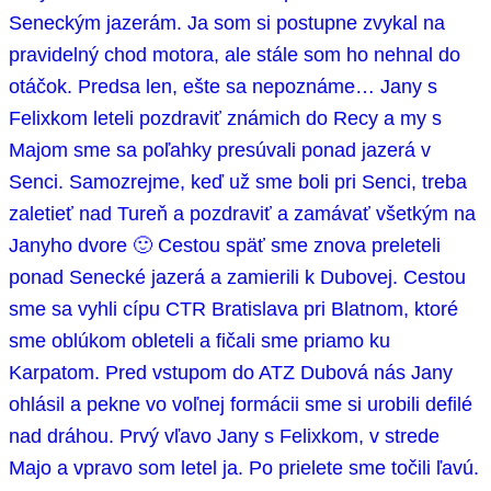
Seneckým jazerám. Ja som si postupne zvykal na
pravidelný chod motora, ale stále som ho nehnal do
otáčok. Predsa len, ešte sa nepoznáme… Jany s
Felixkom leteli pozdraviť známich do Recy a my s
Majom sme sa poľahky presúvali ponad jazerá v
Senci. Samozrejme, keď už sme boli pri Senci, treba
zaletieť nad Tureň a pozdraviť a zamávať všetkým na
Janyho dvore 🙂 Cestou späť sme znova preleteli
ponad Senecké jazerá a zamierili k Dubovej. Cestou
sme sa vyhli cípu CTR Bratislava pri Blatnom, ktoré
sme oblúkom obleteli a fičali sme priamo ku
Karpatom. Pred vstupom do ATZ Dubová nás Jany
ohlásil a pekne vo voľnej formácii sme si urobili defilé
nad dráhou. Prvý vľavo Jany s Felixkom, v strede
Majo a vpravo som letel ja. Po prielete sme točili ľavú.