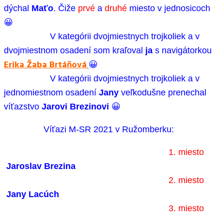
dýchal
Maťo
. Čiže
prvé
a
druhé
miesto v jednosicoch
😀
V kategórii dvojmiestnych trojkoliek a v
dvojmiestnom osadení som kraľoval
ja
s navigátorkou
Erika Žaba Brtáňová
😀
V kategórii dvojmiestnych trojkoliek a v
jednomiestnom osadení
Jany
veľkodušne prenechal
víťazstvo
Jarovi Brezinovi
😀
Víťazi M-SR 2021 v Ružomberku:
1. miesto
Jaroslav Brezina
2. miesto
Jany Lacúch
3. miesto