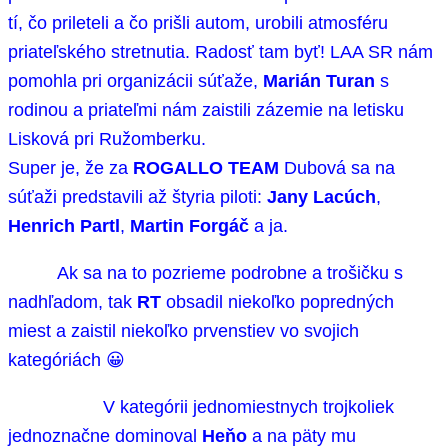
tí, čo prileteli a čo prišli autom, urobili atmosféru
priateľského stretnutia. Radosť tam byť! LAA SR nám
pomohla pri organizácii súťaže,
Marián Turan
s
rodinou a priateľmi nám zaistili zázemie na letisku
Lisková pri Ružomberku.
Super je, že za
ROGALLO TEAM
Dubová sa na
súťaži predstavili až štyria piloti:
Jany Lacúch
,
Henrich Partl
,
Martin Forgáč
a ja.
Ak sa na to pozrieme podrobne a trošičku s
nadhľadom, tak
RT
obsadil niekoľko popredných
miest a zaistil niekoľko prvenstiev vo svojich
kategóriách 😀
V kategórii jednomiestnych trojkoliek
jednoznačne dominoval
Heňo
a na päty mu