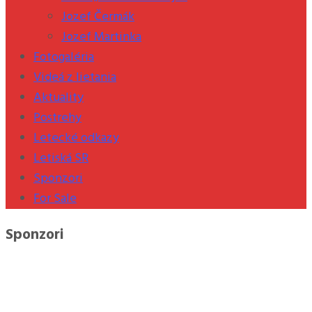
Jozef Čermák
Jozef Martinka
Fotogaléria
Videá z lietania
Aktuality
Postrehy
Letecké odkazy
Letiská SR
Sponzori
For Sale
Sponzori