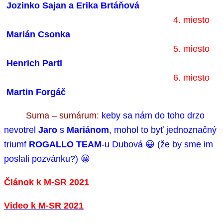
Jozinko Sajan a Erika Brtáňová
4. miesto
Marián Csonka
5. miesto
Henrich Partl
6. miesto
Martin Forgáč
Suma – sumárum:
keby sa nám do toho drzo
nevotrel
Jaro
s
Mariánom
, mohol to byť jednoznačný
triumf
ROGALLO TEAM
-u Dubová 😀 (že by sme im
poslali pozvánku?) 😀
Článok k M-SR 2021
Video k M-SR 2021