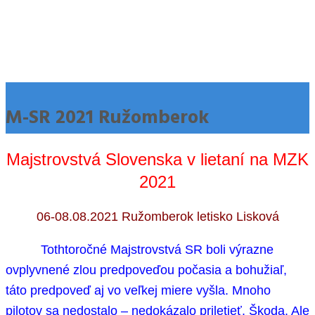
M-SR 2021 Ružomberok
Majstrovstvá Slovenska v lietaní na MZK
2021
06-08.08.2021 Ružomberok letisko Lisková
Tothtoročné Majstrovstvá SR boli výrazne
ovplyvnené zlou predpoveďou počasia a bohužiaľ,
táto predpoveď aj vo veľkej miere vyšla. Mnoho
pilotov sa nedostalo – nedokázalo priletieť. Škoda. Ale