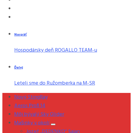
Naspäť
Hospodársky deň ROGALLO TEAM-u
Ďalej
Leteli sme do Ružomberka na M-SR
Nový StingRay
Aeros Profi 14
Môj bývalý Sky Glider
Mašinky v okolí
Jozef „DEDENKO“ Sajan