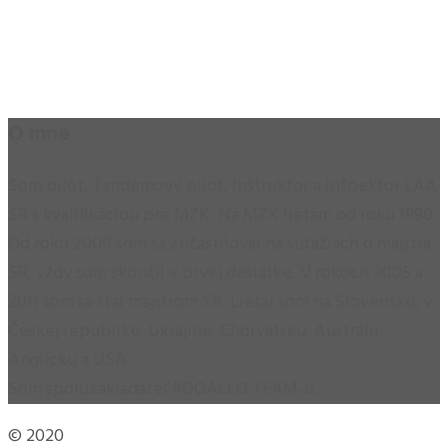
O mne
Som pilot, Tandemový pilot, Inštruktor a Inšpektor LAA
SR s kvalifikáciou pre MZK. Na MZK lietam od roku 1990.
Od roku 2000 som sa zúčastňoval na súťažiach o majstra
SR, vždy som skončil v prvej desiatke. V rokoch 2005 a
2011 som sa stal majstrom SR. Lietal som na Slovensku, v
Českej republike, Ukrajine, Chorvátsku, Austrálii,
Anglicku a USA.
Som spoluzakladateľ ROGALLO TEAM-u.
© 2020