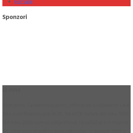
For Sale
Sponzori
O mne
Som pilot, Tandemový pilot, Inštruktor a Inšpektor LAA
SR s kvalifikáciou pre MZK. Na MZK lietam od roku 1990.
Od roku 2000 som sa zúčastňoval na súťažiach o majstra
SR, vždy som skončil v prvej desiatke. V rokoch 2005 a