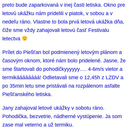
preto bude zaparkovaná v inej časti letiska. Okno pre
letovú ukážku nám pridelili v piatok, v sobou a v
nedeľu ráno. Vlastne to bola prvá letová ukážka dňa,
čiže sme vždy zahajovali letovú časť Festivalu
letectva
Prílet do Piešťan bol podmienený letovým plánom a
časovým oknom, ktoré nám bolo pridelené. Jasne, že
sme štartovali do pohodičkyyyyyy…. 4-6m/s vietor a
termikáááááááá! Odlietavali sme o 12,45h z LZDV a
po 35min letu sme pristávali na rozpálenom asfalte
Piešťanského letiska.
Jany zahajoval letové ukážky v sobotu ráno.
Pohodička, bezvetrie, nádherné vystúpenie. Ja som
zase mal veterno a už termiku.