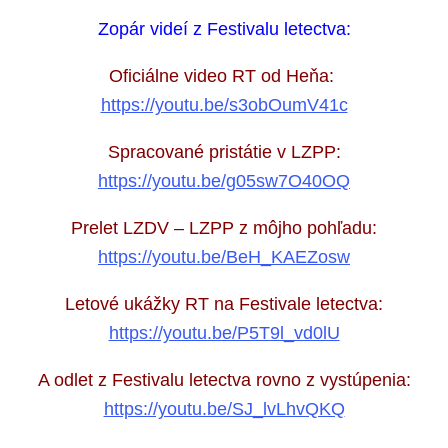
Zopár videí z Festivalu letectva:
Oficiálne video RT od Heňa:
https://youtu.be/s3obOumV41c
Spracované pristátie v LZPP:
https://youtu.be/g05sw7O40OQ
Prelet LZDV – LZPP z môjho pohľadu:
https://youtu.be/BeH_KAEZosw
Letové ukážky RT na Festivale letectva:
https://youtu.be/P5T9l_vd0lU
A odlet z Festivalu letectva rovno z vystúpenia:
https://youtu.be/SJ_lvLhvQKQ