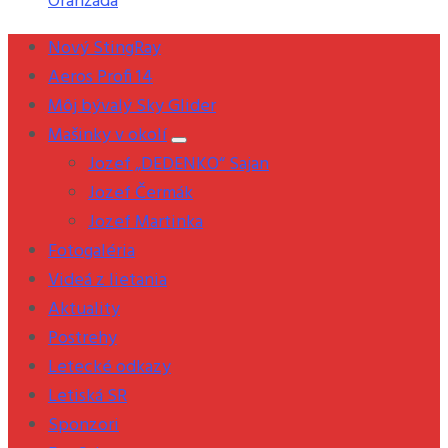
Oranžáda
Nový StingRay
Aeros Profi 14
Môj bývalý Sky Glider
Mašinky v okolí
Jozef „DEDENKO“ Sajan
Jozef Čermák
Jozef Martinka
Fotogaléria
Videá z lietania
Aktuality
Postrehy
Letecké odkazy
Letiská SR
Sponzori