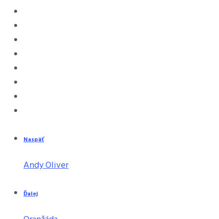
Naspäť
Andy Oliver
Ďalej