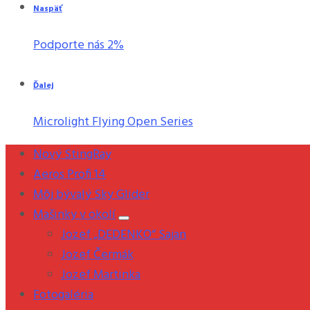
Naspäť
Podporte nás 2%
Ďalej
Microlight Flying Open Series
Nový StingRay
Aeros Profi 14
Môj bývalý Sky Glider
Mašinky v okolí
Jozef „DEDENKO“ Sajan
Jozef Čermák
Jozef Martinka
Fotogaléria