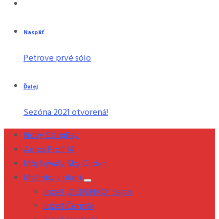
Naspäť
Petrove prvé sólo
Ďalej
Sezóna 2021 otvorená!
Nový StingRay
Aeros Profi 14
Môj bývalý Sky Glider
Mašinky v okolí
Jozef „DEDENKO“ Sajan
Jozef Čermák