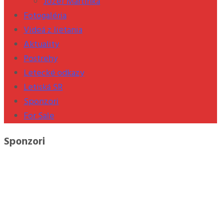
Jozef Martinka
Fotogaléria
Videá z lietania
Aktuality
Postrehy
Letecké odkazy
Letiská SR
Sponzori
For Sale
Sponzori