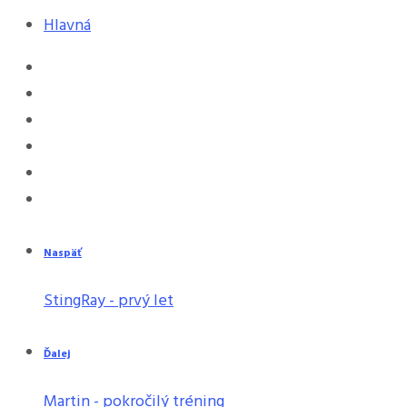
Hlavná
Naspäť
StingRay - prvý let
Ďalej
Martin - pokročilý tréning