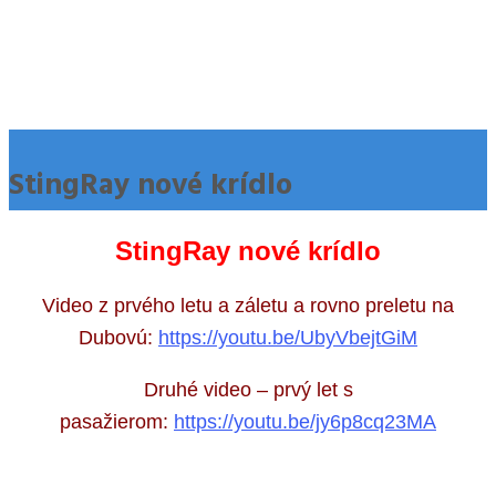
StingRay nové krídlo
StingRay nové krídlo
Video z prvého letu a záletu a rovno preletu na
Dubovú:
https://youtu.be/UbyVbejtGiM
Druhé video – prvý let s
pasažierom:
https://youtu.be/jy6p8cq23MA