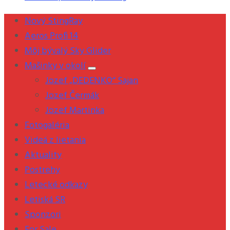
Nový StingRay
Aeros Profi 14
Môj bývalý Sky Glider
Mašinky v okolí
Jozef „DEDENKO“ Sajan
Jozef Čermák
Jozef Martinka
Fotogaléria
Videá z lietania
Aktuality
Postrehy
Letecké odkazy
Letiská SR
Sponzori
For Sale