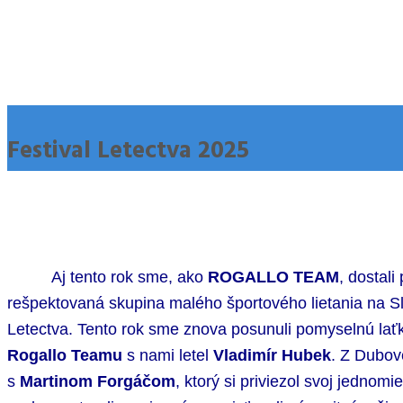
Festival Letectva 2025
Aj tento rok sme, ako
ROGALLO TEAM
, dostal
rešpektovaná skupina malého športového lietania na Sl
Letectva. Tento rok sme znova posunuli pomyselnú laťk
Rogallo Teamu
s nami letel
Vladimír Hubek
. Z Dubove
s
Martinom Forgáčom
, ktorý si priviezol svoj jednom