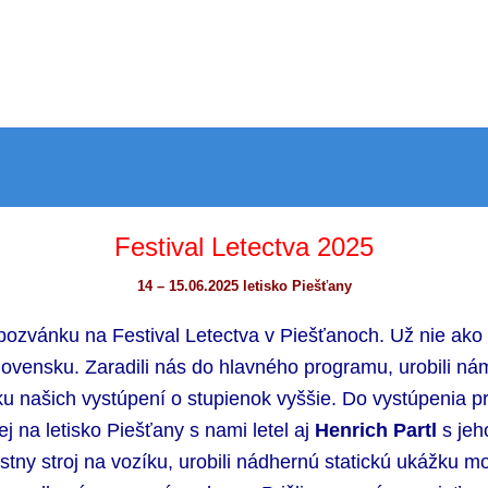
Festival Letectva 2025
14 – 15.06.2025 letisko Piešťany
i pozvánku na Festival Letectva v Piešťanoch. Už nie ak
ovensku. Zaradili nás do hlavného programu, urobili nám
u našich vystúpení o stupienok vyššie. D
o vystúpenia
p
j na letisko Piešťany s nami letel aj
Henrich Partl
s jeh
iestny stroj na vozíku, urobili nádhernú statickú ukážku 