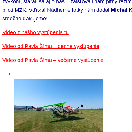
zvykom, starali sa aj o nás – zaisťovali nám pitný reži
piloti MZK. Vďaka! Nádherné fotky nám dodal
Michal 
srdečne ďakujeme!
Video z nášho vystúpenia tu
Video od Pavla Šímu – denné vystúpenie
Video od Pavla Šímu – večerné vystúpenie