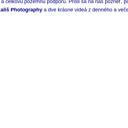
m a celkovú pozemnú podporu. Prišli sa na nás pozrieť, po
Kališ Photography
a dve krásne videá z denného a več