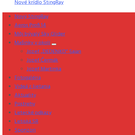
Nové krídlo StingRay
Nový StingRay
Aeros Profi 14
Môj bývalý Sky Glider
Mašinky v okolí
Jozef „DEDENKO“ Sajan
Jozef Čermák
Jozef Martinka
Fotogaléria
Videá z lietania
Aktuality
Postrehy
Letecké odkazy
Letiská SR
Sponzori