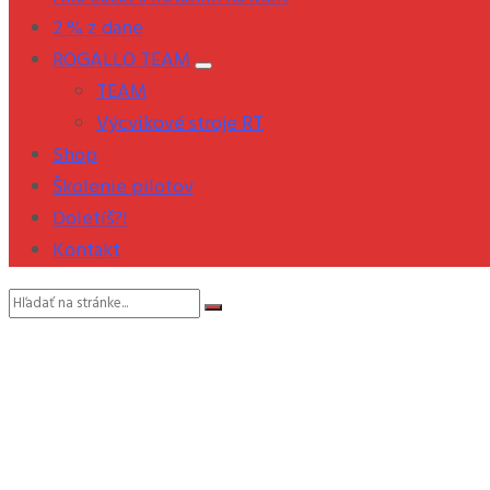
2 % z dane
ROGALLO TEAM
TEAM
Výcvikové stroje RT
Shop
Školenie pilotov
Doletíš?!
Kontakt
Vyhľadávanie: