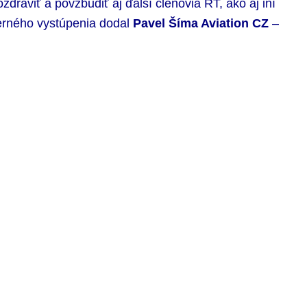
zdraviť a povzbudiť aj ďalší členovia RT, ako aj iní
erného vystúpenia dodal
Pavel Šíma Aviation CZ
–