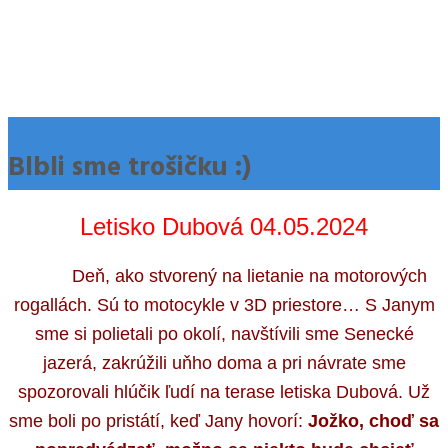
Blbli sme trošičku :)
Letisko Dubová 04.05.2024
Deň, ako stvorený na lietanie na motorových
rogallách. Sú to motocykle v 3D priestore… S Janym
sme si polietali po okolí, navštívili sme Senecké
jazerá, zakrúžili uňho doma a pri návrate sme
spozorovali hlúčik ľudí na terase letiska Dubová. Už
sme boli po pristátí, keď Jany hovorí:
Jožko, choď sa