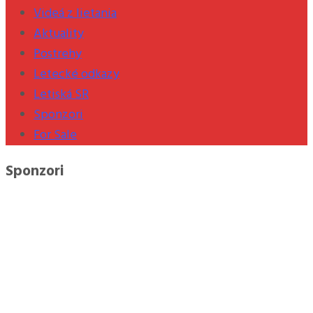
Videá z lietania
Aktuality
Postrehy
Letecké odkazy
Letiská SR
Sponzori
For Sale
Sponzori