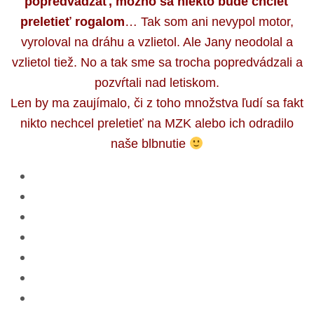
popredvádzať, možno sa niekto bude chcieť
preletieť rogalom
… Tak som ani nevypol motor,
vyroloval na dráhu a vzlietol. Ale Jany neodolal a
vzlietol tiež. No a tak sme sa trocha popredvádzali a
pozvŕtali nad letiskom.
Len by ma zaujímalo, či z toho množstva ľudí sa fakt
nikto nechcel preletieť na MZK alebo ich odradilo
naše blbnutie