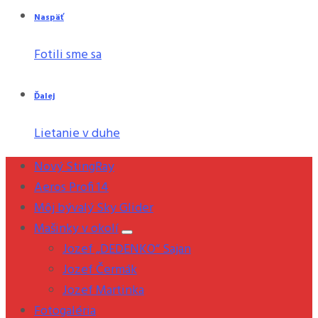
Naspäť
Fotili sme sa
Ďalej
Lietanie v duhe
Nový StingRay
Aeros Profi 14
Môj bývalý Sky Glider
Mašinky v okolí
Jozef „DEDENKO“ Sajan
Jozef Čermák
Jozef Martinka
Fotogaléria