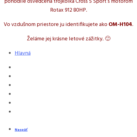
pohodlie osvedčená trojkolka Cross 5 Sport s motorom
Rotax 912 80HP.
Vo vzdušnom priestore ju identifikujete ako
OM-H104
.
Želáme jej krásne letové zážitky. 🙂
Hlavná
Naspäť