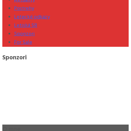
Aktuality
Postrehy
Letecké odkazy
Letiská SR
Sponzori
For Sale
Sponzori
O mne