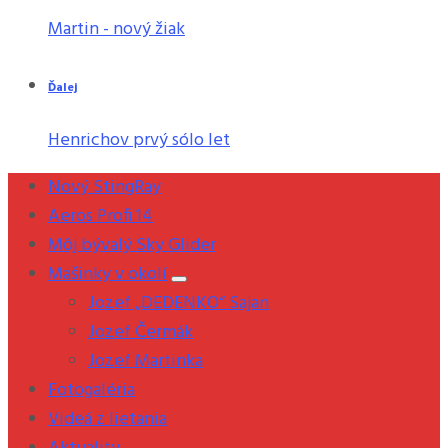
Martin - nový žiak
Ďalej
Henrichov prvý sólo let
Nový StingRay
Aeros Profi 14
Môj bývalý Sky Glider
Mašinky v okolí
Jozef „DEDENKO“ Sajan
Jozef Čermák
Jozef Martinka
Fotogaléria
Videá z lietania