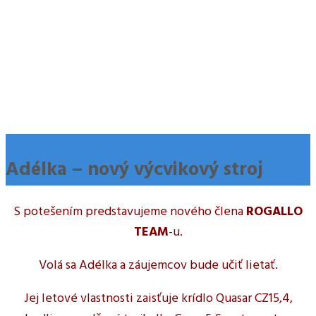
Adélka – nový výcvikový stroj
S potešením predstavujeme nového člena
ROGALLO
TEAM
-u.
Volá sa Adélka a záujemcov bude učiť lietať.
Jej letové vlastnosti zaisťuje krídlo Quasar CZ15,4,