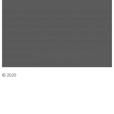
Som pilot, Tandemový pilot, Inštruktor a Inšpektor LAA
SR s kvalifikáciou pre MZK. Na MZK lietam od roku 1990.
Od roku 2000 som sa zúčastňoval na súťažiach o majstra
SR, vždy som skončil v prvej desiatke. V rokoch 2005 a
2011 som sa stal majstrom SR. Lietal som na Slovensku, v
Českej republike, Ukrajine, Chorvátsku, Austrálii,
Anglicku a USA.
Som spoluzakladateľ ROGALLO TEAM-u.
© 2020