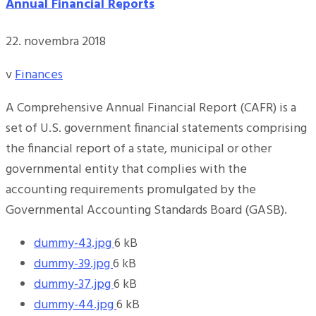
Annual Financial Reports
22. novembra 2018
v
Finances
A Comprehensive Annual Financial Report (CAFR) is a
set of U.S. government financial statements comprising
the financial report of a state, municipal or other
governmental entity that complies with the
accounting requirements promulgated by the
Governmental Accounting Standards Board (GASB).
Veľkosť
dummy-43.jpg
6 kB
Veľkosť
súboru:
dummy-39.jpg
6 kB
súboru:
Veľkosť
dummy-37.jpg
6 kB
súboru:
Veľkosť
dummy-44.jpg
6 kB