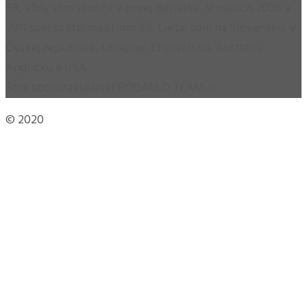
SR, vždy som skončil v prvej desiatke. V rokoch 2005 a
2011 som sa stal majstrom SR. Lietal som na Slovensku, v
Českej republike, Ukrajine, Chorvátsku, Austrálii,
Anglicku a USA.
Som spoluzakladateľ ROGALLO TEAM-u.
© 2020