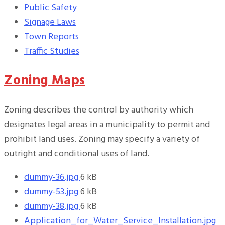
Public Safety
Signage Laws
Town Reports
Traffic Studies
Zoning Maps
Zoning describes the control by authority which
designates legal areas in a municipality to permit and
prohibit land uses. Zoning may specify a variety of
outright and conditional uses of land.
Prílohy
Veľkosť
dummy-36.jpg
6 kB
súboru:
Veľkosť
dummy-53.jpg
6 kB
súboru:
Veľkosť
dummy-38.jpg
6 kB
súboru:
Application_for_Water_Service_Installation.jpg