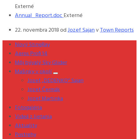
Externé
Annual_Report.doc
Externé
22. novembra 2018
od
Jozef Sajan
v
Town Reports
Nový StingRay
Aeros Profi 14
Môj bývalý Sky Glider
Mašinky v okolí
Jozef „DEDENKO“ Sajan
Jozef Čermák
Jozef Martinka
Fotogaléria
Videá z lietania
Aktuality
Postrehy