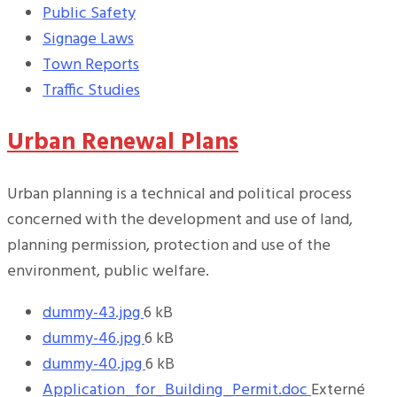
Public Safety
Signage Laws
Town Reports
Traffic Studies
Urban Renewal Plans
Urban planning is a technical and political process
concerned with the development and use of land,
planning permission, protection and use of the
environment, public welfare.
Prílohy
Veľkosť
dummy-43.jpg
6 kB
súboru:
Veľkosť
dummy-46.jpg
6 kB
súboru:
Veľkosť
dummy-40.jpg
6 kB
súboru:
Application_for_Building_Permit.doc
Externé