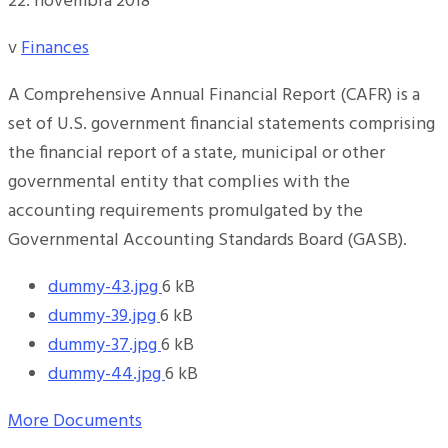
22. novembra 2018
v
Finances
A Comprehensive Annual Financial Report (CAFR) is a
set of U.S. government financial statements comprising
the financial report of a state, municipal or other
governmental entity that complies with the
accounting requirements promulgated by the
Governmental Accounting Standards Board (GASB).
Veľkosť
dummy-43.jpg
6 kB
Veľkosť
súboru:
dummy-39.jpg
6 kB
súboru:
Veľkosť
dummy-37.jpg
6 kB
súboru:
Veľkosť
dummy-44.jpg
6 kB
súboru:
More Documents