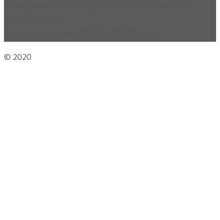
Českej republike, Ukrajine, Chorvátsku, Austrálii,
Anglicku a USA.
Som spoluzakladateľ ROGALLO TEAM-u.
© 2020