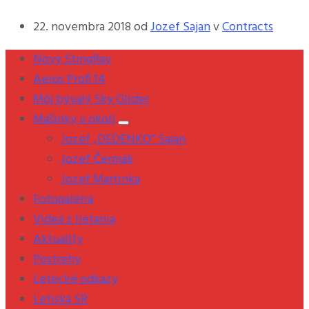
22. novembra 2018
od
Jozef Sajan
v
Contracts
Nový StingRay
Aeros Profi 14
Môj bývalý Sky Glider
Mašinky v okolí
Jozef „DEDENKO“ Sajan
Jozef Čermák
Jozef Martinka
Fotogaléria
Videá z lietania
Aktuality
Postrehy
Letecké odkazy
Letiská SR