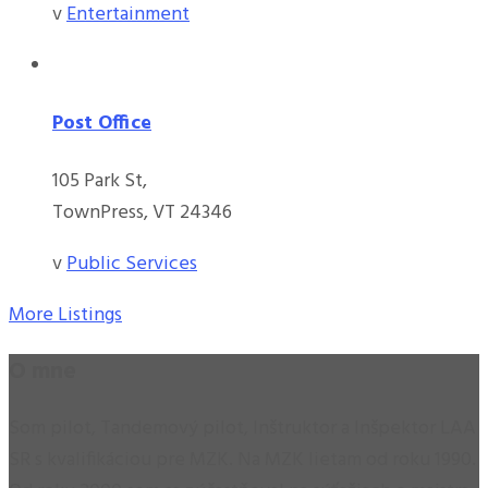
v
Entertainment
Post Office
105 Park St,
TownPress, VT 24346
v
Public Services
More Listings
O mne
Som pilot, Tandemový pilot, Inštruktor a Inšpektor LAA
SR s kvalifikáciou pre MZK. Na MZK lietam od roku 1990.