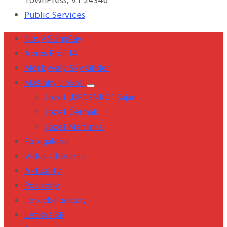
TownPress, VT 24346
Public Services
Nový StingRay
Aeros Profi 14
Môj bývalý Sky Glider
Mašinky v okolí
Jozef „DEDENKO“ Sajan
Jozef Čermák
Jozef Martinka
Fotogaléria
Videá z lietania
Aktuality
Postrehy
Letecké odkazy
Letiská SR