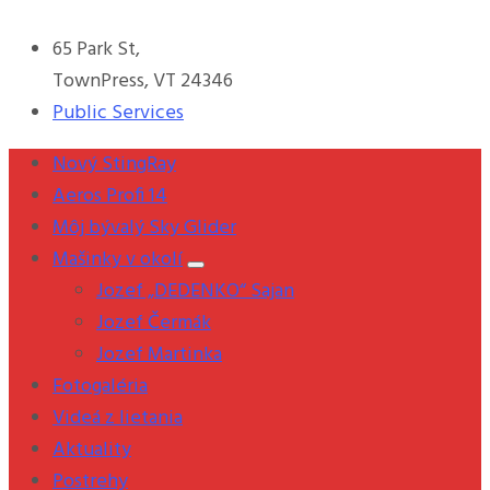
65 Park St,
TownPress, VT 24346
Public Services
Nový StingRay
Aeros Profi 14
Môj bývalý Sky Glider
Mašinky v okolí
Jozef „DEDENKO“ Sajan
Jozef Čermák
Jozef Martinka
Fotogaléria
Videá z lietania
Aktuality
Postrehy