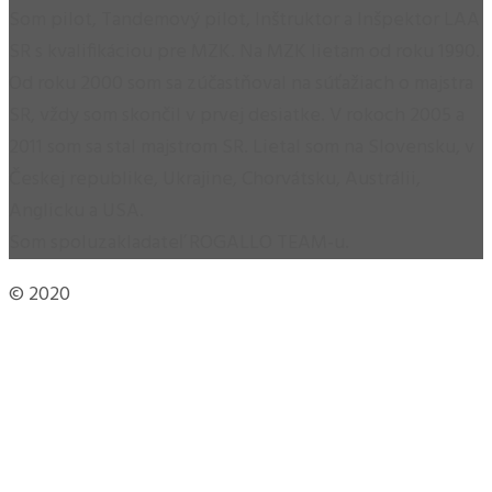
Som pilot, Tandemový pilot, Inštruktor a Inšpektor LAA
SR s kvalifikáciou pre MZK. Na MZK lietam od roku 1990.
Od roku 2000 som sa zúčastňoval na súťažiach o majstra
SR, vždy som skončil v prvej desiatke. V rokoch 2005 a
2011 som sa stal majstrom SR. Lietal som na Slovensku, v
Českej republike, Ukrajine, Chorvátsku, Austrálii,
Anglicku a USA.
Som spoluzakladateľ ROGALLO TEAM-u.
© 2020